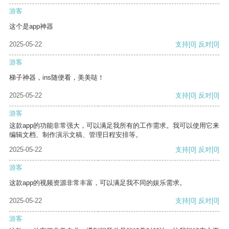
游客
这个是app神器
2025-05-22
支持
[0]
反对
[0]
游客
梯子神器，ins随便看，美美哒！
2025-05-22
支持
[0]
反对
[0]
游客
这款app的功能非常强大，可以满足我所有的工作需求。我可以使用它来
编辑文档、制作演示文稿、管理日程安排等。
2025-05-22
支持
[0]
反对
[0]
游客
这款app的视频资源非常丰富，可以满足我不同的娱乐需求。
2025-05-22
支持
[0]
反对
[0]
游客