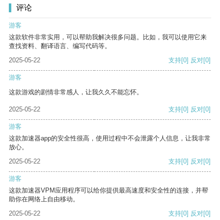
评论
游客
这款软件非常实用，可以帮助我解决很多问题。比如，我可以使用它来
查找资料、翻译语言、编写代码等。
2025-05-22
支持
[0]
反对
[0]
游客
这款游戏的剧情非常感人，让我久久不能忘怀。
2025-05-22
支持
[0]
反对
[0]
游客
这款加速器app的安全性很高，使用过程中不会泄露个人信息，让我非常
放心。
2025-05-22
支持
[0]
反对
[0]
游客
这款加速器VPM应用程序可以给你提供最高速度和安全性的连接，并帮
助你在网络上自由移动。
2025-05-22
支持
[0]
反对
[0]