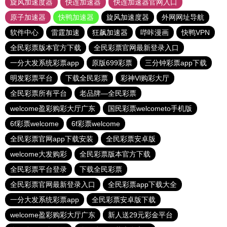
旋风加速度器
快连加速器
快连加速器官网入口
原子加速器
快鸭加速器
旋风加速度器
外网网址导航
软件中心
雷霆加速
狂飙加速器
哔咔漫画
快鸭VPN
全民彩票版本官方下载
全民彩票官网最新登录入口
一分大发系统彩票app
原版699彩票
三分钟彩票app下载
明发彩票平台
下载全民彩票
彩神Vl购彩大厅
全民彩票所有平台
老品牌—全民彩票
welcome盈彩购彩大厅广东
国民彩票welcometo手机版
6f彩票welcome
6f彩票welcome
全民彩票官网app下载安装
全民彩票安卓版
welcome大发购彩
全民彩票版本官方下载
全民彩票平台登录
下载全民彩票
全民彩票官网最新登录入口
全民彩票app下载大全
一分大发系统彩票app
全民彩票安卓版下载
welcome盈彩购彩大厅广东
新人送29元彩金平台