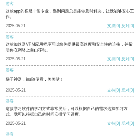
游客
这款app的客服非常专业，遇到问题总是能够及时解决，让我能够安心工
作。
2025-05-21
支持
[0]
反对
[0]
游客
这款加速器VPM应用程序可以给你提供最高速度和安全性的连接，并帮
助你在网络上自由移动。
2025-05-21
支持
[0]
反对
[0]
游客
梯子神器，ins随便看，美美哒！
2025-05-21
支持
[0]
反对
[0]
游客
这款学习软件的学习方式非常灵活，可以根据自己的需求选择学习方
式。我可以根据自己的时间安排学习进度。
2025-05-21
支持
[0]
反对
[0]
游客