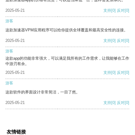
2025-05-21
支持
[0]
反对
[0]
游客
这款加速器VPM应用程序可以给你提供全球覆盖和最高安全性的连接。
2025-05-21
支持
[0]
反对
[0]
游客
这款app的功能非常强大，可以满足我所有的工作需求，让我能够在工作
中游刃有余。
2025-05-21
支持
[0]
反对
[0]
游客
这款软件的界面设计非常简洁，一目了然。
2025-05-21
支持
[0]
反对
[0]
友情链接