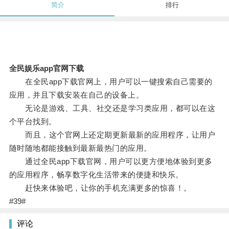
简介
排行
全民娱乐app官网下载
在全民app下载官网上，用户可以一键搜索自己需要的
应用，并且下载安装在自己的设备上。
无论是游戏、工具、社交还是学习类应用，都可以在这
个平台找到。
而且，这个官网上还定期更新最新的应用程序，让用户
随时随地都能接触到最新最热门的应用。
通过全民app下载官网，用户可以更方便地体验到更多
的应用程序，畅享数字化生活带来的便捷和快乐。
赶快来体验吧，让你的手机充满更多的惊喜！。
#39#
评论