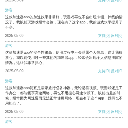
2025-05-09
支持
[0]
反对
[0]
游客
这款加速器app的加速效果非常好，玩游戏再也不会出现卡顿、掉线的情
况了。我以前玩游戏经常会输，现在有了这个app，我的游戏水平提升了
不少。
2025-05-09
支持
[0]
反对
[0]
游客
这款加速器app的安全性很高，使用过程中不会泄露个人信息，这让我很
放心。我以前使用过一些其他的加速器app，经常会出现个人信息泄露的
情况，这让我非常担心。
2025-05-09
支持
[0]
反对
[0]
游客
这款加速器app简直是居家旅行必备神器，无论是看视频、玩游戏还是工
作办公，都能畅享高速网络，再也不用担心网速卡顿了。以前出差的时
候，经常因为网速慢而无法正常使用网络，现在有了这个app，我再也不
用担心了。
2025-05-09
支持
[0]
反对
[0]
游客