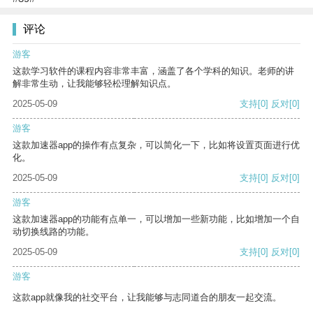
评论
游客
这款学习软件的课程内容非常丰富，涵盖了各个学科的知识。老师的讲
解非常生动，让我能够轻松理解知识点。
2025-05-09
支持
[0]
反对
[0]
游客
这款加速器app的操作有点复杂，可以简化一下，比如将设置页面进行优
化。
2025-05-09
支持
[0]
反对
[0]
游客
这款加速器app的功能有点单一，可以增加一些新功能，比如增加一个自
动切换线路的功能。
2025-05-09
支持
[0]
反对
[0]
游客
这款app就像我的社交平台，让我能够与志同道合的朋友一起交流。