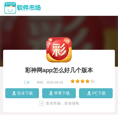
彩神网app怎么好几个版本
工具
|
时间：2025-04-26
|
安卓下载
苹果下载
PC下载
安卓市场，安全绿色