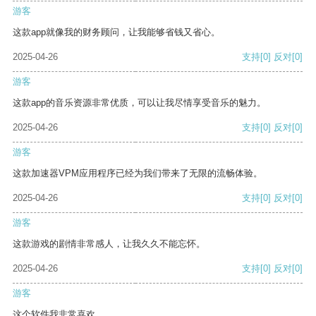
游客
这款app就像我的财务顾问，让我能够省钱又省心。
2025-04-26
支持
[0]
反对
[0]
游客
这款app的音乐资源非常优质，可以让我尽情享受音乐的魅力。
2025-04-26
支持
[0]
反对
[0]
游客
这款加速器VPM应用程序已经为我们带来了无限的流畅体验。
2025-04-26
支持
[0]
反对
[0]
游客
这款游戏的剧情非常感人，让我久久不能忘怀。
2025-04-26
支持
[0]
反对
[0]
游客
这个软件我非常喜欢