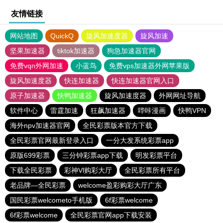
友情链接
网站地图
QuickQ
旋风加速度器
旋风加速
坚果加速器
tiktok加速器
狗急加速器官网
免费vqn外网加速
小蓝鸟
免费vps加速器外网苹果版
旋风加速度器
快连加速器
快连加速器官网入口
原子加速器
快鸭加速器
旋风加速度器
外网网址导航
软件中心
雷霆加速
狂飙加速器
哔咔漫画
快鸭VPN
海外npv加速器官网
全民彩票版本官方下载
全民彩票官网最新登录入口
一分大发系统彩票app
原版699彩票
三分钟彩票app下载
明发彩票平台
下载全民彩票
彩神Vl购彩大厅
全民彩票所有平台
老品牌—全民彩票
welcome盈彩购彩大厅广东
国民彩票welcometo手机版
6f彩票welcome
6f彩票welcome
全民彩票官网app下载安装