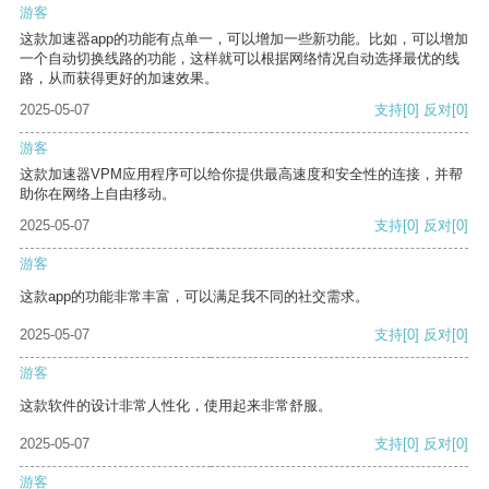
游客
这款加速器app的功能有点单一，可以增加一些新功能。比如，可以增加
一个自动切换线路的功能，这样就可以根据网络情况自动选择最优的线
路，从而获得更好的加速效果。
2025-05-07
支持
[0]
反对
[0]
游客
这款加速器VPM应用程序可以给你提供最高速度和安全性的连接，并帮
助你在网络上自由移动。
2025-05-07
支持
[0]
反对
[0]
游客
这款app的功能非常丰富，可以满足我不同的社交需求。
2025-05-07
支持
[0]
反对
[0]
游客
这款软件的设计非常人性化，使用起来非常舒服。
2025-05-07
支持
[0]
反对
[0]
游客