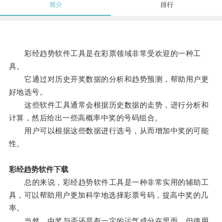
简介
排行
彩经趋势软件工具是在彩票领域非常受欢迎的一种工
具。
它通过对历史开奖数据的分析和趋势预测，帮助用户更
好地选号。
这些软件工具通常会根据历史数据的走势，进行分析和
计算，然后给出一些高概率中奖的号码组合。
用户可以根据这些数据进行选号，从而增加中奖的可能
性。
彩经趋势软件下载
总的来说，彩经趋势软件工具是一种非常实用的辅助工
具，可以帮助用户更加科学地选择彩票号码，提高中奖的几
率。
当然，中奖与否还是有一定的运气成分在里面，但使用