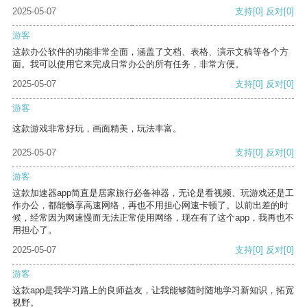
2025-05-07
支持
[0]
反对
[0]
游客
这款办公软件的功能非常全面，涵盖了文档、表格、演示文稿等各个方
面。我可以使用它来完成日常办公的所有任务，非常方便。
2025-05-07
支持
[0]
反对
[0]
游客
这款游戏非常好玩，画面精美，玩法丰富。
2025-05-07
支持
[0]
反对
[0]
游客
这款加速器app简直是居家旅行必备神器，无论是看视频、玩游戏还是工
作办公，都能畅享高速网络，再也不用担心网速卡顿了。以前出差的时
候，经常因为网速慢而无法正常使用网络，现在有了这个app，我再也不
用担心了。
2025-05-07
支持
[0]
反对
[0]
游客
这款app是我学习路上的良师益友，让我能够随时随地学习新知识，拓宽
视野。