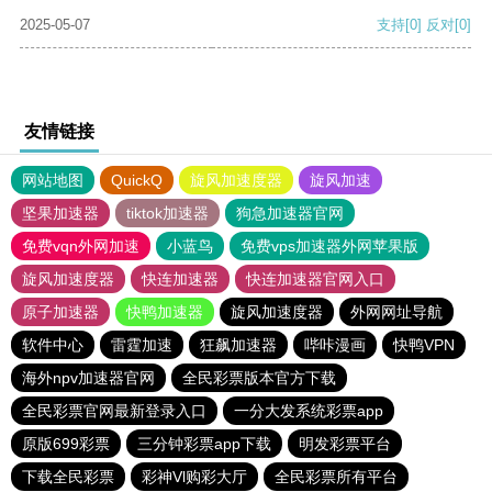
2025-05-07
支持
[0]
反对
[0]
友情链接
网站地图
QuickQ
旋风加速度器
旋风加速
坚果加速器
tiktok加速器
狗急加速器官网
免费vqn外网加速
小蓝鸟
免费vps加速器外网苹果版
旋风加速度器
快连加速器
快连加速器官网入口
原子加速器
快鸭加速器
旋风加速度器
外网网址导航
软件中心
雷霆加速
狂飙加速器
哔咔漫画
快鸭VPN
海外npv加速器官网
全民彩票版本官方下载
全民彩票官网最新登录入口
一分大发系统彩票app
原版699彩票
三分钟彩票app下载
明发彩票平台
下载全民彩票
彩神Vl购彩大厅
全民彩票所有平台