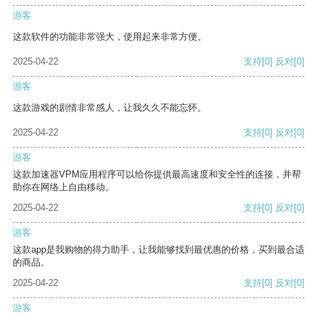
游客
这款软件的功能非常强大，使用起来非常方便。
2025-04-22
支持
[0]
反对
[0]
游客
这款游戏的剧情非常感人，让我久久不能忘怀。
2025-04-22
支持
[0]
反对
[0]
游客
这款加速器VPM应用程序可以给你提供最高速度和安全性的连接，并帮
助你在网络上自由移动。
2025-04-22
支持
[0]
反对
[0]
游客
这款app是我购物的得力助手，让我能够找到最优惠的价格，买到最合适
的商品。
2025-04-22
支持
[0]
反对
[0]
游客