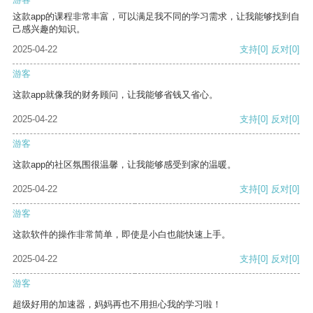
这款app的课程非常丰富，可以满足我不同的学习需求，让我能够找到自
己感兴趣的知识。
2025-04-22
支持
[0]
反对
[0]
游客
这款app就像我的财务顾问，让我能够省钱又省心。
2025-04-22
支持
[0]
反对
[0]
游客
这款app的社区氛围很温馨，让我能够感受到家的温暖。
2025-04-22
支持
[0]
反对
[0]
游客
这款软件的操作非常简单，即使是小白也能快速上手。
2025-04-22
支持
[0]
反对
[0]
游客
超级好用的加速器，妈妈再也不用担心我的学习啦！