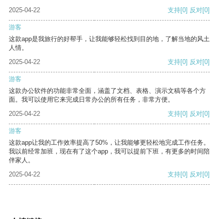
2025-04-22
支持
[0]
反对
[0]
游客
这款app是我旅行的好帮手，让我能够轻松找到目的地，了解当地的风土
人情。
2025-04-22
支持
[0]
反对
[0]
游客
这款办公软件的功能非常全面，涵盖了文档、表格、演示文稿等各个方
面。我可以使用它来完成日常办公的所有任务，非常方便。
2025-04-22
支持
[0]
反对
[0]
游客
这款app让我的工作效率提高了50%，让我能够更轻松地完成工作任务。
我以前经常加班，现在有了这个app，我可以提前下班，有更多的时间陪
伴家人。
2025-04-22
支持
[0]
反对
[0]