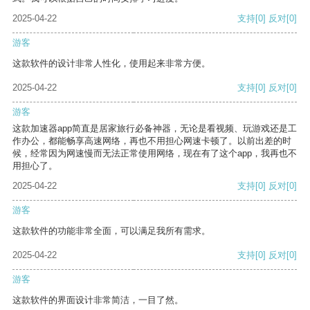
2025-04-22
支持
[0]
反对
[0]
游客
这款软件的设计非常人性化，使用起来非常方便。
2025-04-22
支持
[0]
反对
[0]
游客
这款加速器app简直是居家旅行必备神器，无论是看视频、玩游戏还是工
作办公，都能畅享高速网络，再也不用担心网速卡顿了。以前出差的时
候，经常因为网速慢而无法正常使用网络，现在有了这个app，我再也不
用担心了。
2025-04-22
支持
[0]
反对
[0]
游客
这款软件的功能非常全面，可以满足我所有需求。
2025-04-22
支持
[0]
反对
[0]
游客
这款软件的界面设计非常简洁，一目了然。