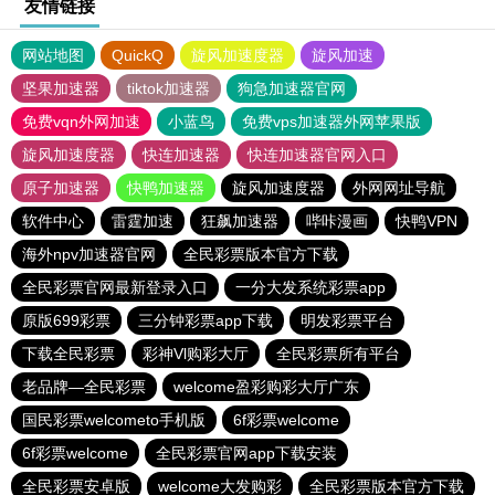
友情链接
网站地图
QuickQ
旋风加速度器
旋风加速
坚果加速器
tiktok加速器
狗急加速器官网
免费vqn外网加速
小蓝鸟
免费vps加速器外网苹果版
旋风加速度器
快连加速器
快连加速器官网入口
原子加速器
快鸭加速器
旋风加速度器
外网网址导航
软件中心
雷霆加速
狂飙加速器
哔咔漫画
快鸭VPN
海外npv加速器官网
全民彩票版本官方下载
全民彩票官网最新登录入口
一分大发系统彩票app
原版699彩票
三分钟彩票app下载
明发彩票平台
下载全民彩票
彩神Vl购彩大厅
全民彩票所有平台
老品牌—全民彩票
welcome盈彩购彩大厅广东
国民彩票welcometo手机版
6f彩票welcome
6f彩票welcome
全民彩票官网app下载安装
全民彩票安卓版
welcome大发购彩
全民彩票版本官方下载