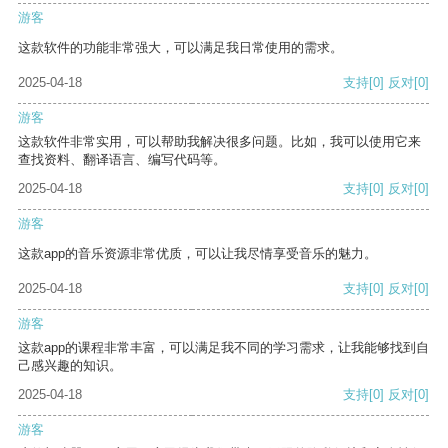
游客
这款软件的功能非常强大，可以满足我日常使用的需求。
2025-04-18
支持
[0]
反对
[0]
游客
这款软件非常实用，可以帮助我解决很多问题。比如，我可以使用它来
查找资料、翻译语言、编写代码等。
2025-04-18
支持
[0]
反对
[0]
游客
这款app的音乐资源非常优质，可以让我尽情享受音乐的魅力。
2025-04-18
支持
[0]
反对
[0]
游客
这款app的课程非常丰富，可以满足我不同的学习需求，让我能够找到自
己感兴趣的知识。
2025-04-18
支持
[0]
反对
[0]
游客