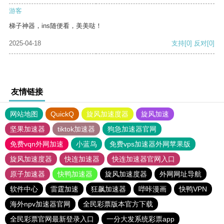
游客
梯子神器，ins随便看，美美哒！
2025-04-18
支持
[0]
反对
[0]
友情链接
网站地图
QuickQ
旋风加速度器
旋风加速
坚果加速器
tiktok加速器
狗急加速器官网
免费vqn外网加速
小蓝鸟
免费vps加速器外网苹果版
旋风加速度器
快连加速器
快连加速器官网入口
原子加速器
快鸭加速器
旋风加速度器
外网网址导航
软件中心
雷霆加速
狂飙加速器
哔咔漫画
快鸭VPN
海外npv加速器官网
全民彩票版本官方下载
全民彩票官网最新登录入口
一分大发系统彩票app