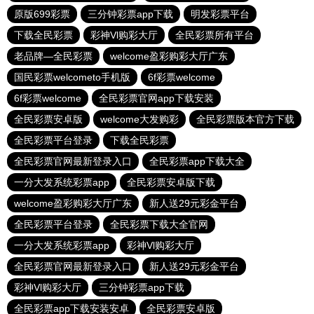
原版699彩票
三分钟彩票app下载
明发彩票平台
下载全民彩票
彩神Vl购彩大厅
全民彩票所有平台
老品牌—全民彩票
welcome盈彩购彩大厅广东
国民彩票welcometo手机版
6f彩票welcome
6f彩票welcome
全民彩票官网app下载安装
全民彩票安卓版
welcome大发购彩
全民彩票版本官方下载
全民彩票平台登录
下载全民彩票
全民彩票官网最新登录入口
全民彩票app下载大全
一分大发系统彩票app
全民彩票安卓版下载
welcome盈彩购彩大厅广东
新人送29元彩金平台
全民彩票平台登录
全民彩票下载大全官网
一分大发系统彩票app
彩神Vl购彩大厅
全民彩票官网最新登录入口
新人送29元彩金平台
彩神Vl购彩大厅
三分钟彩票app下载
全民彩票app下载安装安卓
全民彩票安卓版