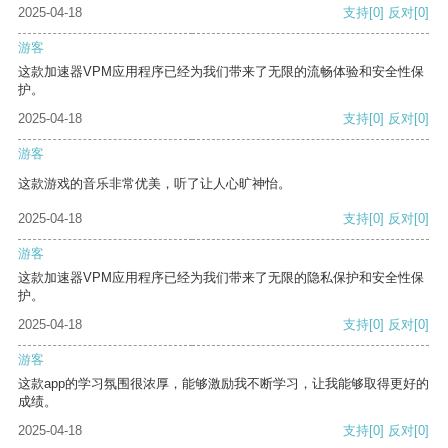
2025-04-18
支持
[0]
反对
[0]
游客
这款加速器VPM应用程序已经为我们带来了无限的流畅体验和安全性保
护。
2025-04-18
支持
[0]
反对
[0]
游客
这款游戏的音乐非常优美，听了让人心旷神怡。
2025-04-18
支持
[0]
反对
[0]
游客
这款加速器VPM应用程序已经为我们带来了无限的隐私保护和安全性保
护。
2025-04-18
支持
[0]
反对
[0]
游客
这款app的学习氛围很浓厚，能够激励我不断学习，让我能够取得更好的
成绩。
2025-04-18
支持
[0]
反对
[0]