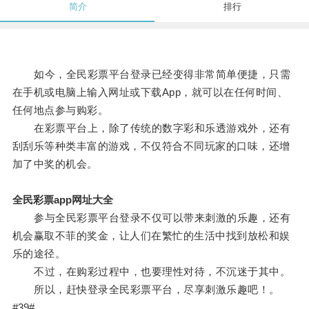
简介
排行
如今，全民彩票平台登录已经变得非常简单便捷，只需
在手机或电脑上输入网址或下载App，就可以在任何时间、
任何地点参与购彩。
在彩票平台上，除了传统的数字彩和乐透游戏外，还有
刮刮乐等种类丰富的游戏，不仅符合不同玩家的口味，还增
加了中奖的机会。
全民彩票app网址大全
参与全民彩票平台登录不仅可以带来刺激的乐趣，还有
机会赢取不菲的奖金，让人们在繁忙的生活中找到放松和娱
乐的途径。
不过，在购彩过程中，也要理性对待，不沉迷于其中。
所以，赶快登录全民彩票平台，尽享刺激乐趣吧！。
#39#