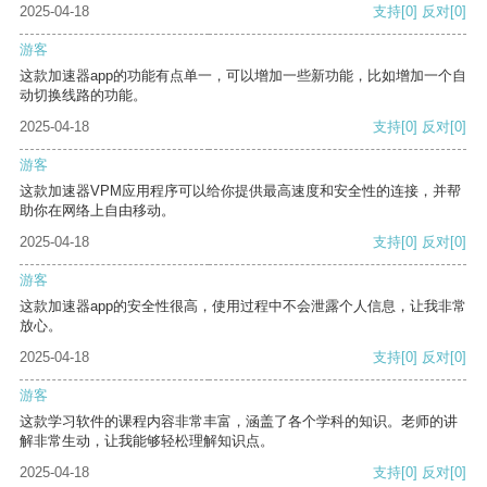
2025-04-18
支持
[0]
反对
[0]
游客
这款加速器app的功能有点单一，可以增加一些新功能，比如增加一个自
动切换线路的功能。
2025-04-18
支持
[0]
反对
[0]
游客
这款加速器VPM应用程序可以给你提供最高速度和安全性的连接，并帮
助你在网络上自由移动。
2025-04-18
支持
[0]
反对
[0]
游客
这款加速器app的安全性很高，使用过程中不会泄露个人信息，让我非常
放心。
2025-04-18
支持
[0]
反对
[0]
游客
这款学习软件的课程内容非常丰富，涵盖了各个学科的知识。老师的讲
解非常生动，让我能够轻松理解知识点。
2025-04-18
支持
[0]
反对
[0]