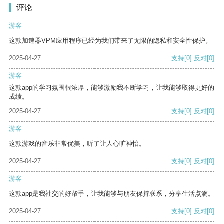
评论
游客
这款加速器VPM应用程序已经为我们带来了无限的隐私和安全性保护。
2025-04-27
支持
[0]
反对
[0]
游客
这款app的学习氛围很浓厚，能够激励我不断学习，让我能够取得更好的
成绩。
2025-04-27
支持
[0]
反对
[0]
游客
这款游戏的音乐非常优美，听了让人心旷神怡。
2025-04-27
支持
[0]
反对
[0]
游客
这款app是我社交的好帮手，让我能够与朋友保持联系，分享生活点滴。
2025-04-27
支持
[0]
反对
[0]