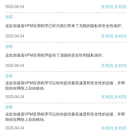
2025-04-24
支持
[0]
反对
[0]
游客
这款加速器VPM应用程序已经为我们带来了无限的隐私和安全性保护。
2025-04-24
支持
[0]
反对
[0]
游客
这款加速器VPM应用程序提供了顶级的安全性和隐私保护。
2025-04-24
支持
[0]
反对
[0]
游客
这款加速器VPM应用程序可以给你提供最高速度和安全性的连接，并帮
助你在网络上自由移动。
2025-04-24
支持
[0]
反对
[0]
游客
这款加速器VPM应用程序可以给你提供最高速度和安全性的连接，并帮
助你在网络上自由移动。
2025-04-24
支持
[0]
反对
[0]