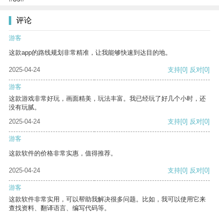
评论
游客
这款app的路线规划非常精准，让我能够快速到达目的地。
2025-04-24
支持
[0]
反对
[0]
游客
这款游戏非常好玩，画面精美，玩法丰富。我已经玩了好几个小时，还
没有玩腻。
2025-04-24
支持
[0]
反对
[0]
游客
这款软件的价格非常实惠，值得推荐。
2025-04-24
支持
[0]
反对
[0]
游客
这款软件非常实用，可以帮助我解决很多问题。比如，我可以使用它来
查找资料、翻译语言、编写代码等。