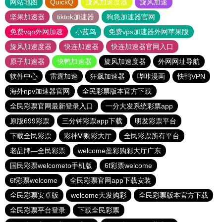
网站地图
QuickQ
旋风加速度器
旋风加速
坚果加速器
tiktok加速器
狗急加速器官网
免费vqn外网加速
小蓝鸟
免费vps加速器外网苹果版
旋风加速度器
快连加速器
快连加速器官网入口
原子加速器
快鸭加速器
旋风加速度器
外网网址导航
软件中心
雷霆加速
狂飙加速器
哔咔漫画
快鸭VPN
海外npv加速器官网
全民彩票版本官方下载
全民彩票官网最新登录入口
一分大发系统彩票app
原版699彩票
三分钟彩票app下载
明发彩票平台
下载全民彩票
彩神Vl购彩大厅
全民彩票所有平台
老品牌—全民彩票
welcome盈彩购彩大厅广东
国民彩票welcometo手机版
6f彩票welcome
6f彩票welcome
全民彩票官网app下载安装
全民彩票安卓版
welcome大发购彩
全民彩票版本官方下载
全民彩票平台登录
下载全民彩票