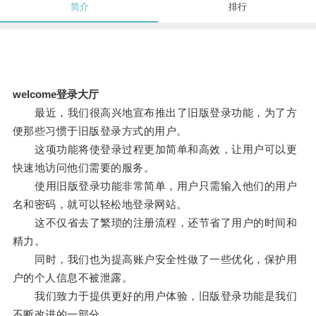
简介
排行
welcome登录大厅
最近，我们很高兴地宣布推出了旧版登录功能，为了方
便那些习惯于旧版登录方式的用户。
这项功能将使登录过程更加简单和高效，让用户可以更
快速地访问他们需要的服务。
使用旧版登录功能非常简单，用户只需输入他们的用户
名和密码，就可以轻松地登录网站。
这不仅省去了繁琐的注册流程，还节省了用户的时间和
精力。
同时，我们也为提高账户安全性做了一些优化，保护用
户的个人信息不被泄露。
我们致力于提供更好的用户体验，旧版登录功能是我们
不断改进的一部分。