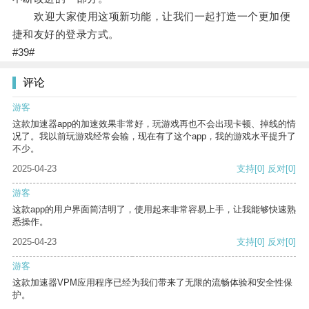
欢迎大家使用这项新功能，让我们一起打造一个更加便
捷和友好的登录方式。
#39#
评论
游客
这款加速器app的加速效果非常好，玩游戏再也不会出现卡顿、掉线的情
况了。我以前玩游戏经常会输，现在有了这个app，我的游戏水平提升了
不少。
2025-04-23
支持
[0]
反对
[0]
游客
这款app的用户界面简洁明了，使用起来非常容易上手，让我能够快速熟
悉操作。
2025-04-23
支持
[0]
反对
[0]
游客
这款加速器VPM应用程序已经为我们带来了无限的流畅体验和安全性保
护。