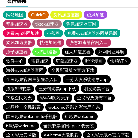
友情链接
网站地图
QuickQ
旋风加速度器
旋风加速
坚果加速器
tiktok加速器
狗急加速器官网
免费vqn外网加速
小蓝鸟
免费vps加速器外网苹果版
旋风加速度器
快连加速器
快连加速器官网入口
原子加速器
快鸭加速器
旋风加速度器
外网网址导航
软件中心
雷霆加速
狂飙加速器
哔咔漫画
快鸭VPN
海外npv加速器官网
全民彩票版本官方下载
全民彩票官网最新登录入口
一分大发系统彩票app
原版699彩票
三分钟彩票app下载
明发彩票平台
下载全民彩票
彩神Vl购彩大厅
全民彩票所有平台
老品牌—全民彩票
welcome盈彩购彩大厅广东
国民彩票welcometo手机版
6f彩票welcome
6f彩票welcome
全民彩票官网app下载安装
全民彩票安卓版
welcome大发购彩
全民彩票版本官方下载