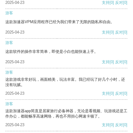
2025-04-23
支持
[0]
反对
[0]
游客
这款加速器VPM应用程序已经为我们带来了无限的隐私和自由。
2025-04-23
支持
[0]
反对
[0]
游客
这款软件的操作非常简单，即使是小白也能快速上手。
2025-04-23
支持
[0]
反对
[0]
游客
这款游戏非常好玩，画面精美，玩法丰富。我已经玩了好几个小时，还
没有玩腻。
2025-04-23
支持
[0]
反对
[0]
游客
这款加速器app简直是居家旅行必备神器，无论是看视频、玩游戏还是工
作办公，都能畅享高速网络，再也不用担心网速卡顿了。
2025-04-23
支持
[0]
反对
[0]