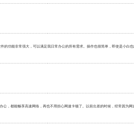
软件的功能非常强大，可以满足我日常办公的所有需求。操作也很简单，即使是小白也
作办公，都能畅享高速网络，再也不用担心网速卡顿了。以前出差的时候，经常因为网