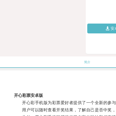
安
简介
开心彩票安卓版
开心彩手机版为彩票爱好者提供了一个全新的参与彩
用户可以随时查看开奖结果，了解自己是否中奖，