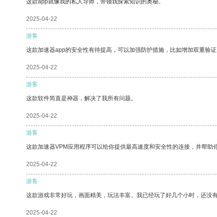
这款app就像我的私人导师，带领我探索知识的奥秘。
2025-04-22
游客
这款加速器app的安全性有待提高，可以加强防护措施，比如增加双重验证
2025-04-22
游客
这款软件简直是神器，解决了我所有问题。
2025-04-22
游客
这款加速器VPM应用程序可以给你提供最高速度和安全性的连接，并帮助
2025-04-22
游客
这款游戏非常好玩，画面精美，玩法丰富。我已经玩了好几个小时，还没
2025-04-22