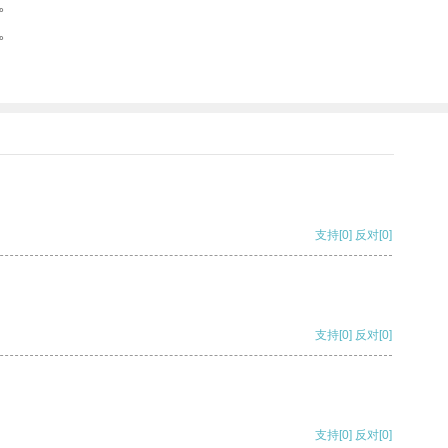
。
。
支持
[0]
反对
[0]
支持
[0]
反对
[0]
支持
[0]
反对
[0]