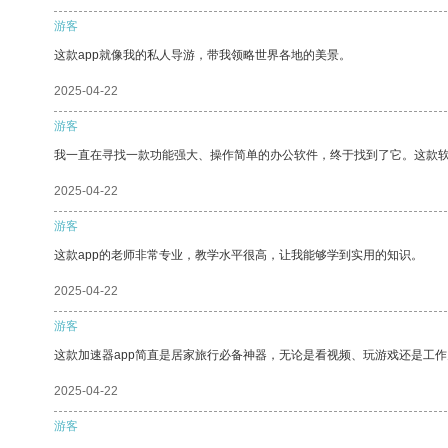
游客
这款app就像我的私人导游，带我领略世界各地的美景。
2025-04-22
游客
我一直在寻找一款功能强大、操作简单的办公软件，终于找到了它。这款
2025-04-22
游客
这款app的老师非常专业，教学水平很高，让我能够学到实用的知识。
2025-04-22
游客
这款加速器app简直是居家旅行必备神器，无论是看视频、玩游戏还是工
2025-04-22
游客