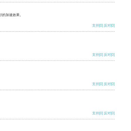
好的加速效果。
支持
[0]
反对
[0]
支持
[0]
反对
[0]
支持
[0]
反对
[0]
支持
[0]
反对
[0]