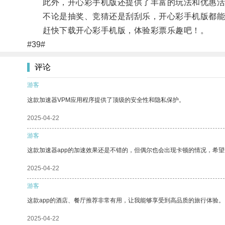
此外，开心彩手机版还提供了丰富的玩法和优惠活动
不论是抽奖、竞猜还是刮刮乐，开心彩手机版都能满
赶快下载开心彩手机版，体验彩票乐趣吧！。
#39#
评论
游客
这款加速器VPM应用程序提供了顶级的安全性和隐私保护。
2025-04-22
游客
这款加速器app的加速效果还是不错的，但偶尔也会出现卡顿的情况，希
2025-04-22
游客
这款app的酒店、餐厅推荐非常有用，让我能够享受到高品质的旅行体验。
2025-04-22