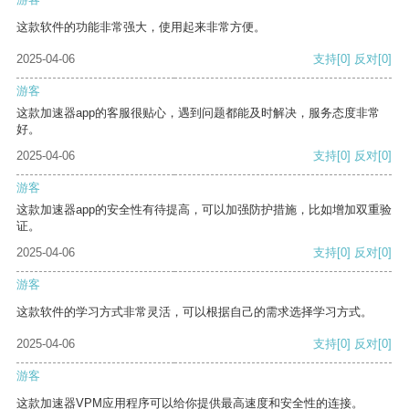
这款软件的功能非常强大，使用起来非常方便。
2025-04-06
支持
[0]
反对
[0]
游客
这款加速器app的客服很贴心，遇到问题都能及时解决，服务态度非常
好。
2025-04-06
支持
[0]
反对
[0]
游客
这款加速器app的安全性有待提高，可以加强防护措施，比如增加双重验
证。
2025-04-06
支持
[0]
反对
[0]
游客
这款软件的学习方式非常灵活，可以根据自己的需求选择学习方式。
2025-04-06
支持
[0]
反对
[0]
游客
这款加速器VPM应用程序可以给你提供最高速度和安全性的连接。