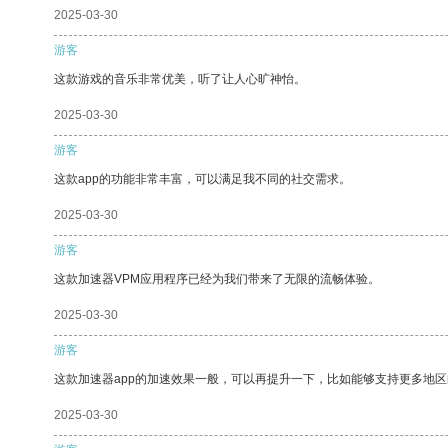
2025-03-30
游客
这款游戏的音乐非常优美，听了让人心旷神怡。
2025-03-30
游客
这款app的功能非常丰富，可以满足我不同的社交需求。
2025-03-30
游客
这款加速器VPM应用程序已经为我们带来了无限的流畅体验。
2025-03-30
游客
这款加速器app的加速效果一般，可以再提升一下，比如能够支持更多地
2025-03-30