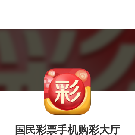
国民彩票手机购彩大厅