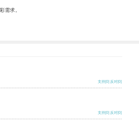
彩需求。
支持
[0]
反对
[0]
支持
[0]
反对
[0]