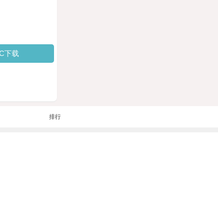
PC下载
排行