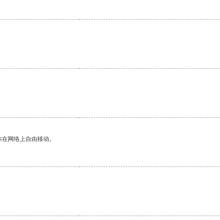
你在网络上自由移动。