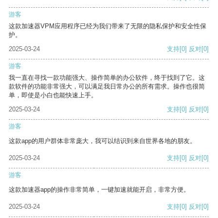
游客
这款加速器VPM应用程序已经为我们带来了无限的隐私保护和安全性保
护。
2025-03-24
支持
[0]
反对
[0]
游客
我一直在寻找一款功能强大、操作简单的办公软件，终于找到了它。这
款软件的功能非常强大，可以满足我日常办公的所有需求。操作也很简
单，即使是小白也能快速上手。
2025-03-24
支持
[0]
反对
[0]
游客
这款app的用户群体非常庞大，我可以结识到来自世界各地的朋友。
2025-03-24
支持
[0]
反对
[0]
游客
这款加速器app的操作非常简单，一键加速就能开启，非常方便。
2025-03-24
支持
[0]
反对
[0]