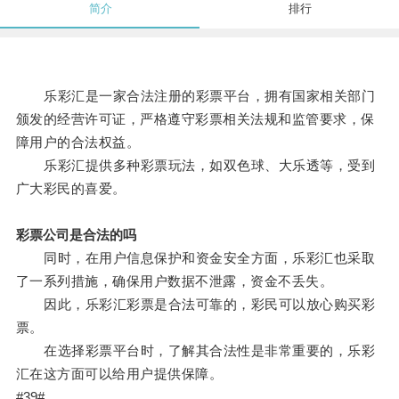
简介
排行
乐彩汇是一家合法注册的彩票平台，拥有国家相关部门
颁发的经营许可证，严格遵守彩票相关法规和监管要求，保
障用户的合法权益。
乐彩汇提供多种彩票玩法，如双色球、大乐透等，受到
广大彩民的喜爱。
彩票公司是合法的吗
同时，在用户信息保护和资金安全方面，乐彩汇也采取
了一系列措施，确保用户数据不泄露，资金不丢失。
因此，乐彩汇彩票是合法可靠的，彩民可以放心购买彩
票。
在选择彩票平台时，了解其合法性是非常重要的，乐彩
汇在这方面可以给用户提供保障。
#39#