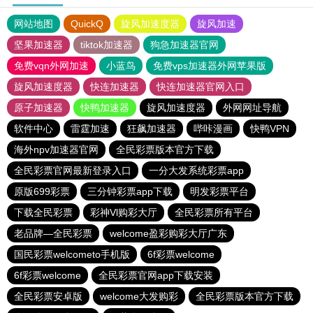
网站地图
QuickQ
旋风加速度器
旋风加速
坚果加速器
tiktok加速器
狗急加速器官网
免费vqn外网加速
小蓝鸟
免费vps加速器外网苹果版
旋风加速度器
快连加速器
快连加速器官网入口
原子加速器
快鸭加速器
旋风加速度器
外网网址导航
软件中心
雷霆加速
狂飙加速器
哔咔漫画
快鸭VPN
海外npv加速器官网
全民彩票版本官方下载
全民彩票官网最新登录入口
一分大发系统彩票app
原版699彩票
三分钟彩票app下载
明发彩票平台
下载全民彩票
彩神Vl购彩大厅
全民彩票所有平台
老品牌—全民彩票
welcome盈彩购彩大厅广东
国民彩票welcometo手机版
6f彩票welcome
6f彩票welcome
全民彩票官网app下载安装
全民彩票安卓版
welcome大发购彩
全民彩票版本官方下载