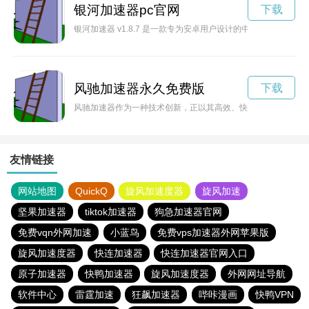
银河加速器pc官网
下载
银河加速器 v1.8.7 是一款专为安卓用户设计的中文高级版
风驰加速器永久免费版
下载
风驰加速器作为一种技术创新，正以其高效、快速、可靠的特点
友情链接
网站地图
QuickQ
旋风加速度器
旋风加速
坚果加速器
tiktok加速器
狗急加速器官网
免费vqn外网加速
小蓝鸟
免费vps加速器外网苹果版
旋风加速度器
快连加速器
快连加速器官网入口
原子加速器
快鸭加速器
旋风加速度器
外网网址导航
软件中心
雷霆加速
狂飙加速器
哔咔漫画
快鸭VPN