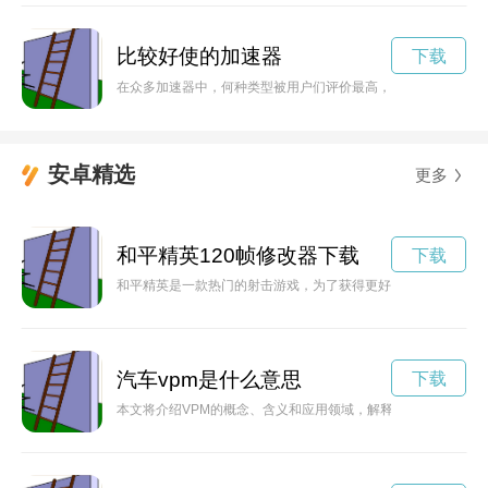
比较好使的加速器
下载
在众多加速器中，何种类型被用户们评价最高，现在让我们一起
安卓精选
更多
和平精英120帧修改器下载
下载
和平精英是一款热门的射击游戏，为了获得更好的游戏体验，很
汽车vpm是什么意思
下载
本文将介绍VPM的概念、含义和应用领域，解释VPM在技术开