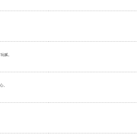
有玩腻。
心。