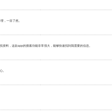
合理，一目了然。
找资料，这款app的搜索功能非常强大，能够快速找到我需要的信息。
心。