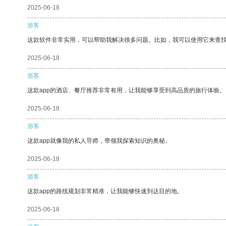
2025-06-18
游客
这款软件非常实用，可以帮助我解决很多问题。比如，我可以使用它来查
2025-06-18
游客
这款app的酒店、餐厅推荐非常有用，让我能够享受到高品质的旅行体验。
2025-06-18
游客
这款app就像我的私人导师，带领我探索知识的奥秘。
2025-06-18
游客
这款app的路线规划非常精准，让我能够快速到达目的地。
2025-06-18