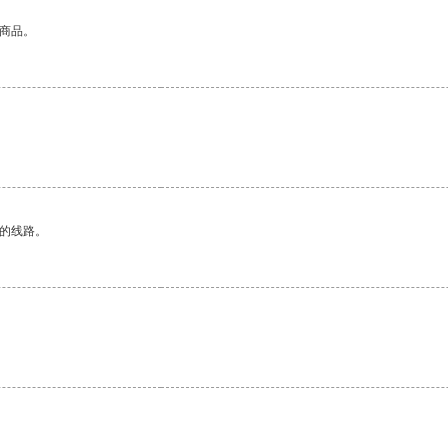
的商品。
区的线路。