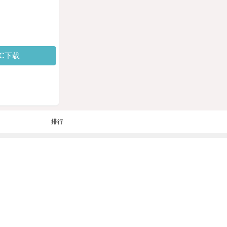
PC下载
排行