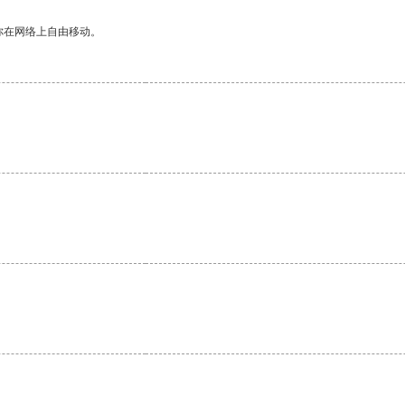
你在网络上自由移动。