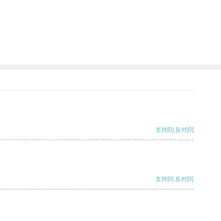
支持
[0]
反对
[0]
支持
[0]
反对
[0]