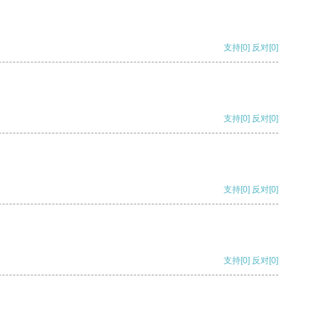
支持
[0]
反对
[0]
支持
[0]
反对
[0]
支持
[0]
反对
[0]
支持
[0]
反对
[0]