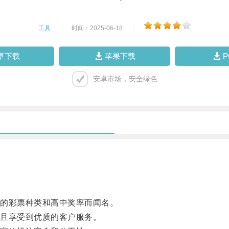
工具
|
时间：2025-06-18
|
卓下载
苹果下载
安卓市场，安全绿色
的彩票种类和高中奖率而闻名。
且享受到优质的客户服务。