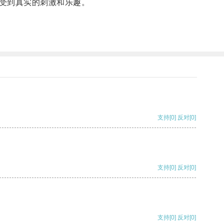
受到真实的刺激和乐趣。
支持
[0]
反对
[0]
支持
[0]
反对
[0]
支持
[0]
反对
[0]