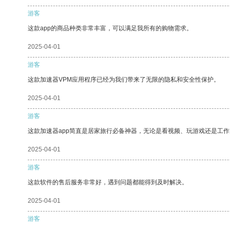
游客
这款app的商品种类非常丰富，可以满足我所有的购物需求。
2025-04-01
游客
这款加速器VPM应用程序已经为我们带来了无限的隐私和安全性保护。
2025-04-01
游客
这款加速器app简直是居家旅行必备神器，无论是看视频、玩游戏还是工
2025-04-01
游客
这款软件的售后服务非常好，遇到问题都能得到及时解决。
2025-04-01
游客