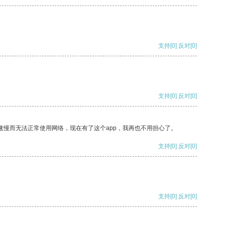
支持
[0]
反对
[0]
支持
[0]
反对
[0]
速慢而无法正常使用网络，现在有了这个app，我再也不用担心了。
支持
[0]
反对
[0]
支持
[0]
反对
[0]