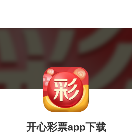
开心彩票app下载