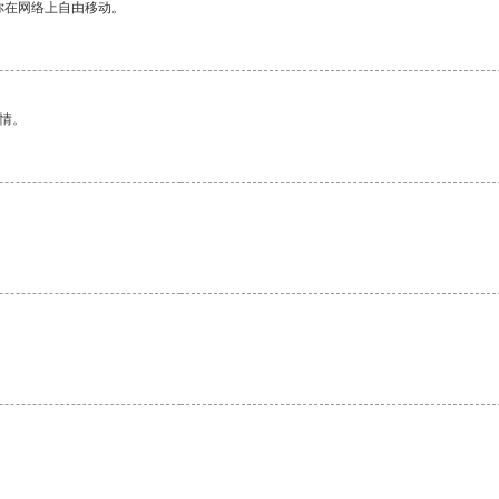
你在网络上自由移动。
情。
。