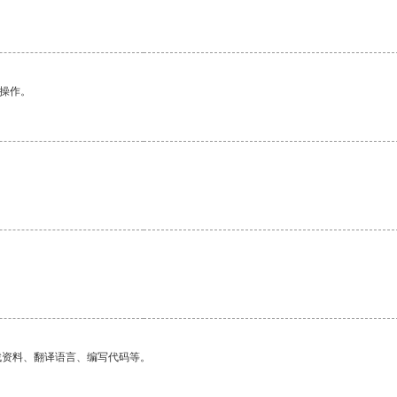
悉操作。
找资料、翻译语言、编写代码等。