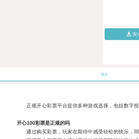
安
简介
正规开心彩票平台提供多种游戏选择，包括数字投
开心100彩票是正规的吗
通过购买彩票，玩家在期待中感受轻松的快乐，同