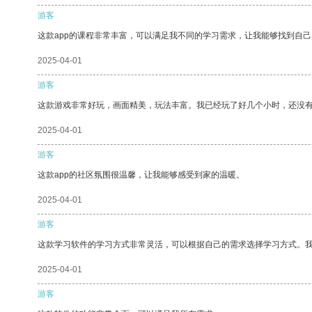
游客
这款app的课程非常丰富，可以满足我不同的学习需求，让我能够找到自
2025-04-01
游客
这款游戏非常好玩，画面精美，玩法丰富。我已经玩了好几个小时，还没
2025-04-01
游客
这款app的社区氛围很温馨，让我能够感受到家的温暖。
2025-04-01
游客
这款学习软件的学习方式非常灵活，可以根据自己的需求选择学习方式。
2025-04-01
游客