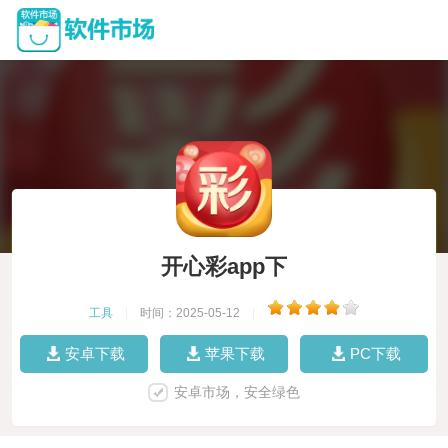
开心彩app下
工具
|
时间：2025-05-12
|
安卓下载
苹果下载
PC下载
安卓市场，安全绿色