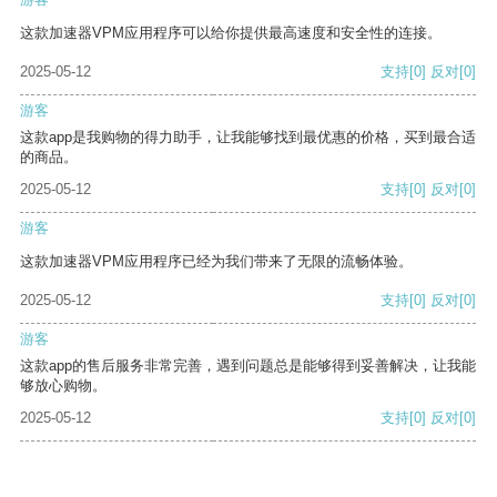
这款加速器VPM应用程序可以给你提供最高速度和安全性的连接。
2025-05-12
支持
[0]
反对
[0]
游客
这款app是我购物的得力助手，让我能够找到最优惠的价格，买到最合适
的商品。
2025-05-12
支持
[0]
反对
[0]
游客
这款加速器VPM应用程序已经为我们带来了无限的流畅体验。
2025-05-12
支持
[0]
反对
[0]
游客
这款app的售后服务非常完善，遇到问题总是能够得到妥善解决，让我能
够放心购物。
2025-05-12
支持
[0]
反对
[0]