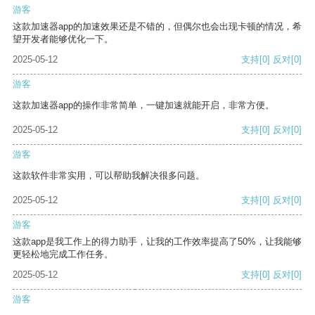
游客
这款加速器app的加速效果还是不错的，但偶尔也会出现卡顿的情况，希
望开发者能够优化一下。
2025-05-12
支持
[0]
反对
[0]
游客
这款加速器app的操作非常简单，一键加速就能开启，非常方便。
2025-05-12
支持
[0]
反对
[0]
游客
这款软件非常实用，可以帮助我解决很多问题。
2025-05-12
支持
[0]
反对
[0]
游客
这款app是我工作上的得力助手，让我的工作效率提高了50%，让我能够
更轻松地完成工作任务。
2025-05-12
支持
[0]
反对
[0]
游客