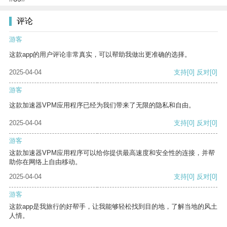
评论
游客
这款app的用户评论非常真实，可以帮助我做出更准确的选择。
2025-04-04
支持
[0]
反对
[0]
游客
这款加速器VPM应用程序已经为我们带来了无限的隐私和自由。
2025-04-04
支持
[0]
反对
[0]
游客
这款加速器VPM应用程序可以给你提供最高速度和安全性的连接，并帮
助你在网络上自由移动。
2025-04-04
支持
[0]
反对
[0]
游客
这款app是我旅行的好帮手，让我能够轻松找到目的地，了解当地的风土
人情。