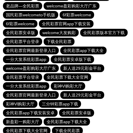
老品牌—全民彩票
welcome盈彩购彩大厅广东
国民彩票welcometo手机版
6f彩票welcome
6f彩票welcome
全民彩票官网app下载安装
全民彩票安卓版
welcome大发购彩
全民彩票版本官方下载
全民彩票平台登录
下载全民彩票
全民彩票官网最新登录入口
全民彩票app下载大全
一分大发系统彩票app
全民彩票安卓版下载
welcome盈彩购彩大厅广东
新人送29元彩金平台
全民彩票平台登录
全民彩票下载大全官网
一分大发系统彩票app
彩神Vl购彩大厅
全民彩票官网最新登录入口
新人送29元彩金平台
彩神Vl购彩大厅
三分钟彩票app下载
全民彩票app下载安装安卓
全民彩票安卓版
新盈彩一购彩大厅
全民彩票app下载大全
全民彩票下载大全官网
下载全民彩票