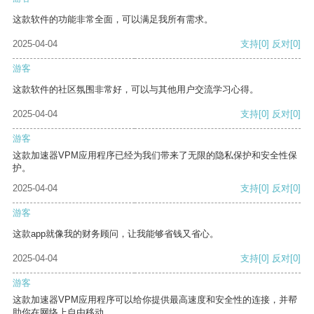
这款软件的功能非常全面，可以满足我所有需求。
2025-04-04
支持
[0]
反对
[0]
游客
这款软件的社区氛围非常好，可以与其他用户交流学习心得。
2025-04-04
支持
[0]
反对
[0]
游客
这款加速器VPM应用程序已经为我们带来了无限的隐私保护和安全性保
护。
2025-04-04
支持
[0]
反对
[0]
游客
这款app就像我的财务顾问，让我能够省钱又省心。
2025-04-04
支持
[0]
反对
[0]
游客
这款加速器VPM应用程序可以给你提供最高速度和安全性的连接，并帮
助你在网络上自由移动。