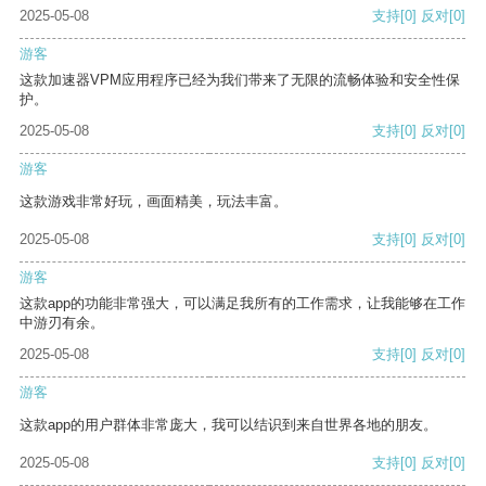
2025-05-08
支持
[0]
反对
[0]
游客
这款加速器VPM应用程序已经为我们带来了无限的流畅体验和安全性保
护。
2025-05-08
支持
[0]
反对
[0]
游客
这款游戏非常好玩，画面精美，玩法丰富。
2025-05-08
支持
[0]
反对
[0]
游客
这款app的功能非常强大，可以满足我所有的工作需求，让我能够在工作
中游刃有余。
2025-05-08
支持
[0]
反对
[0]
游客
这款app的用户群体非常庞大，我可以结识到来自世界各地的朋友。
2025-05-08
支持
[0]
反对
[0]