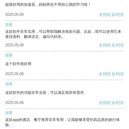
超级好用的加速器，妈妈再也不用担心我的学习啦！
2025-05-08
支持
[0]
反对
[0]
游客
这款软件非常实用，可以帮助我解决很多问题。比如，我可以使用它来
查找资料、翻译语言、编写代码等。
2025-05-08
支持
[0]
反对
[0]
游客
这个软件很好用
2025-05-08
支持
[0]
反对
[0]
游客
这款软件的功能非常全面，可以满足我所有需求。
2025-05-08
支持
[0]
反对
[0]
游客
这款app的酒店、餐厅推荐非常有用，让我能够享受到高品质的旅行体
验。