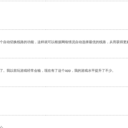
一个自动切换线路的功能，这样就可以根据网络情况自动选择最优的线路，从而获得更
了。我以前玩游戏经常会输，现在有了这个app，我的游戏水平提升了不少。
心。