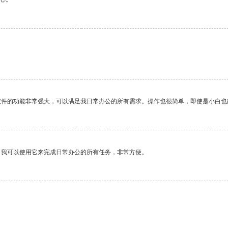
软件的功能非常强大，可以满足我日常办公的所有需求。操作也很简单，即使是小白也
。我可以使用它来完成日常办公的所有任务，非常方便。