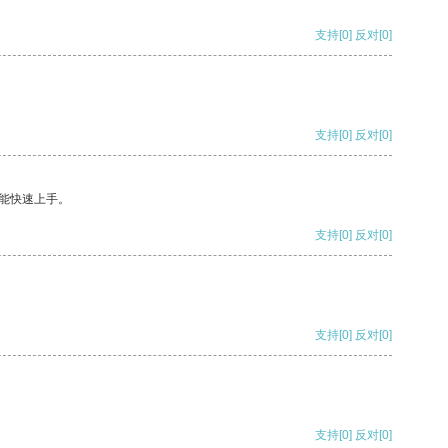
支持
[0]
反对
[0]
支持
[0]
反对
[0]
能快速上手。
支持
[0]
反对
[0]
支持
[0]
反对
[0]
支持
[0]
反对
[0]