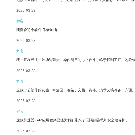
2025-03-28
游客
我喜欢这个软件 作者加油
2025-03-28
游客
我一直在寻找一款功能强大、操作简单的办公软件，终于找到了它。这款
2025-03-28
游客
这款办公软件的功能非常全面，涵盖了文档、表格、演示文稿等各个方面
2025-03-28
游客
这款加速器VPM应用程序已经为我们带来了无限的隐私和安全性保护。
2025-03-28