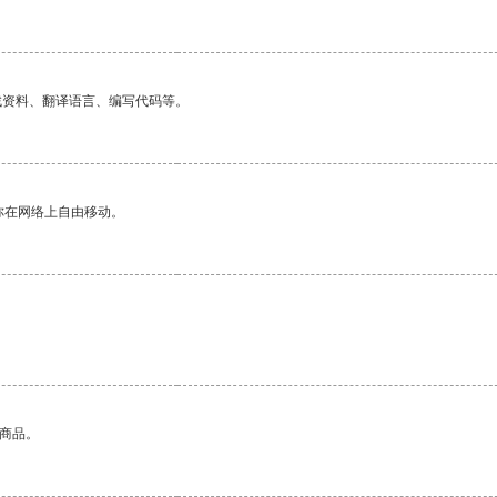
找资料、翻译语言、编写代码等。
你在网络上自由移动。
的商品。