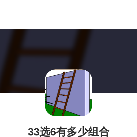
33选6有多少组合