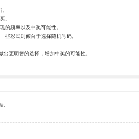
码。
买。
现的频率以及中奖可能性。
一些彩民则倾向于选择随机号码。
。
做出更明智的选择，增加中奖的可能性。
绩。
。