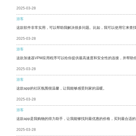
2025-03-28
游客
这款软件非常实用，可以帮助我解决很多问题。比如，我可以使用它来查
2025-03-28
游客
这款加速器VPM应用程序可以给你提供最高速度和安全性的连接，并帮助
2025-03-28
游客
这款app的社区氛围很温馨，让我能够感受到家的温暖。
2025-03-28
游客
这款app是我购物的得力助手，让我能够找到最优惠的价格，买到最合适
2025-03-28