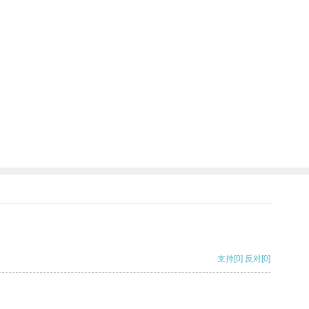
支持
[0]
反对
[0]