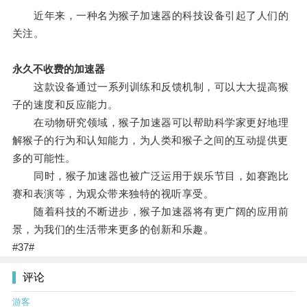
近年来，一种名为猴子加速器的科技设备引起了人们的
关注。
永久不收费的加速器
这款设备通过一系列训练和反馈机制，可以大大提高猴
子的速度和反应能力。
在动物研究领域，猴子加速器可以帮助科学家更好地理
解猴子的行为和认知能力，为人类和猴子之间的互动提供更
多的可能性。
同时，猴子加速器也被广泛运用于娱乐节目，如赛跑比
赛和表演等，为观众带来独特的视听享受。
随着科技的不断进步，猴子加速器将有更广阔的应用前
景，为我们的生活带来更多的创新和乐趣。
#37#
评论
游客