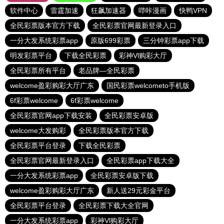
软件中心
雷霆加速
狂飙加速器
哔咔漫画
快鸭VPN
全民彩票版本官方下载
全民彩票官网最新登录入口
一分大发系统彩票app
原版699彩票
三分钟彩票app下载
明发彩票平台
下载全民彩票
彩神Vl购彩大厅
全民彩票所有平台
老品牌—全民彩票
welcome盈彩购彩大厅广东
国民彩票welcometo手机版
6f彩票welcome
6f彩票welcome
全民彩票官网app下载安装
全民彩票安卓版
welcome大发购彩
全民彩票版本官方下载
全民彩票平台登录
下载全民彩票
全民彩票官网最新登录入口
全民彩票app下载大全
一分大发系统彩票app
全民彩票安卓版下载
welcome盈彩购彩大厅广东
新人送29元彩金平台
全民彩票平台登录
全民彩票下载大全官网
一分大发系统彩票app
彩神Vl购彩大厅