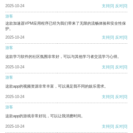
2025-10-24
支持
[0]
反对
[0]
游客
这款加速器VPM应用程序已经为我们带来了无限的流畅体验和安全性保
护。
2025-10-24
支持
[0]
反对
[0]
游客
这款学习软件的社区氛围非常好，可以与其他学习者交流学习心得。
2025-10-24
支持
[0]
反对
[0]
游客
这款app的视频资源非常丰富，可以满足我不同的娱乐需求。
2025-10-24
支持
[0]
反对
[0]
游客
这款app的游戏非常好玩，可以让我消磨时间。
2025-10-24
支持
[0]
反对
[0]