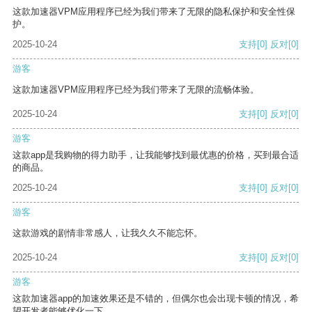
这款加速器VPM应用程序已经为我们带来了无限的隐私保护和安全性保
护。
2025-10-24
支持
[0]
反对
[0]
游客
这款加速器VPM应用程序已经为我们带来了无限的流畅体验。
2025-10-24
支持
[0]
反对
[0]
游客
这款app是我购物的得力助手，让我能够找到最优惠的价格，买到最合适
的商品。
2025-10-24
支持
[0]
反对
[0]
游客
这款游戏的剧情非常感人，让我久久不能忘怀。
2025-10-24
支持
[0]
反对
[0]
游客
这款加速器app的加速效果还是不错的，但偶尔也会出现卡顿的情况，希
望开发者能够优化一下。