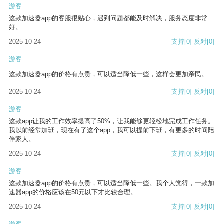
游客
这款加速器app的客服很贴心，遇到问题都能及时解决，服务态度非常
好。
2025-10-24
支持
[0]
反对
[0]
游客
这款加速器app的价格有点贵，可以适当降低一些，这样会更加亲民。
2025-10-24
支持
[0]
反对
[0]
游客
这款app让我的工作效率提高了50%，让我能够更轻松地完成工作任务。
我以前经常加班，现在有了这个app，我可以提前下班，有更多的时间陪
伴家人。
2025-10-24
支持
[0]
反对
[0]
游客
这款加速器app的价格有点贵，可以适当降低一些。我个人觉得，一款加
速器app的价格应该在50元以下才比较合理。
2025-10-24
支持
[0]
反对
[0]