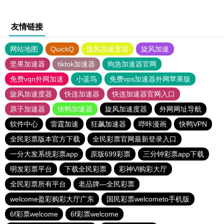
友情链接
网站地图
QuickQ
旋风加速度器
旋风加速
坚果加速器
tiktok加速器
狗急加速器官网
免费vqn外网加速
小蓝鸟
免费vps加速器外网苹果版
旋风加速度器
快连加速器
快连加速器官网入口
原子加速器
快鸭加速器
旋风加速度器
外网网址导航
软件中心
雷霆加速
狂飙加速器
哔咔漫画
快鸭VPN
全民彩票版本官方下载
全民彩票官网最新登录入口
一分大发系统彩票app
原版699彩票
三分钟彩票app下载
明发彩票平台
下载全民彩票
彩神Vl购彩大厅
全民彩票所有平台
老品牌—全民彩票
welcome盈彩购彩大厅广东
国民彩票welcometo手机版
6f彩票welcome
6f彩票welcome