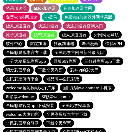
坚果加速器
tiktok加速器
狗急加速器官网
免费vqn外网加速
小蓝鸟
免费vps加速器外网苹果版
旋风加速度器
快连加速器
快连加速器官网入口
原子加速器
快鸭加速器
旋风加速度器
外网网址导航
软件中心
雷霆加速
狂飙加速器
哔咔漫画
快鸭VPN
全民彩票版本官方下载
全民彩票官网最新登录入口
一分大发系统彩票app
原版699彩票
三分钟彩票app下载
明发彩票平台
下载全民彩票
彩神Vl购彩大厅
全民彩票所有平台
老品牌—全民彩票
welcome盈彩购彩大厅广东
国民彩票welcometo手机版
6f彩票welcome
6f彩票welcome
全民彩票官网app下载安装
全民彩票安卓版
welcome大发购彩
全民彩票版本官方下载
全民彩票平台登录
下载全民彩票