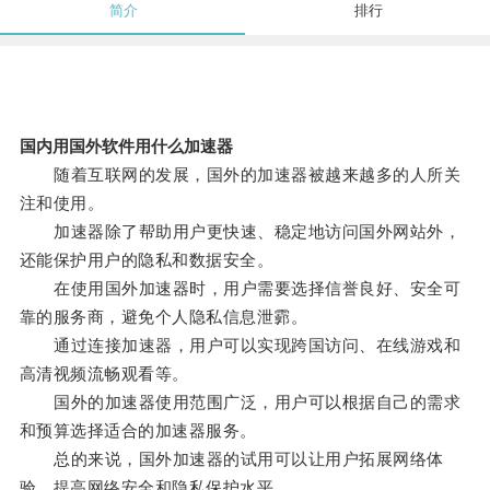
简介
排行
国内用国外软件用什么加速器
随着互联网的发展，国外的加速器被越来越多的人所关
注和使用。
加速器除了帮助用户更快速、稳定地访问国外网站外，
还能保护用户的隐私和数据安全。
在使用国外加速器时，用户需要选择信誉良好、安全可
靠的服务商，避免个人隐私信息泄霩。
通过连接加速器，用户可以实现跨国访问、在线游戏和
高清视频流畅观看等。
国外的加速器使用范围广泛，用户可以根据自己的需求
和预算选择适合的加速器服务。
总的来说，国外加速器的试用可以让用户拓展网络体
验，提高网络安全和隐私保护水平。