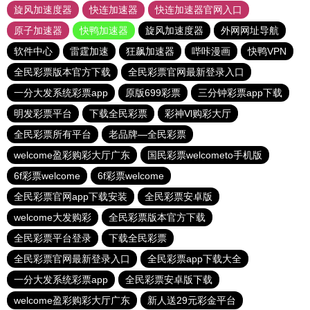
旋风加速度器
快连加速器
快连加速器官网入口
原子加速器
快鸭加速器
旋风加速度器
外网网址导航
软件中心
雷霆加速
狂飙加速器
哔咔漫画
快鸭VPN
全民彩票版本官方下载
全民彩票官网最新登录入口
一分大发系统彩票app
原版699彩票
三分钟彩票app下载
明发彩票平台
下载全民彩票
彩神Vl购彩大厅
全民彩票所有平台
老品牌—全民彩票
welcome盈彩购彩大厅广东
国民彩票welcometo手机版
6f彩票welcome
6f彩票welcome
全民彩票官网app下载安装
全民彩票安卓版
welcome大发购彩
全民彩票版本官方下载
全民彩票平台登录
下载全民彩票
全民彩票官网最新登录入口
全民彩票app下载大全
一分大发系统彩票app
全民彩票安卓版下载
welcome盈彩购彩大厅广东
新人送29元彩金平台