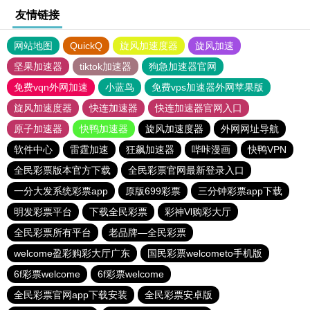
友情链接
网站地图
QuickQ
旋风加速度器
旋风加速
坚果加速器
tiktok加速器
狗急加速器官网
免费vqn外网加速
小蓝鸟
免费vps加速器外网苹果版
旋风加速度器
快连加速器
快连加速器官网入口
原子加速器
快鸭加速器
旋风加速度器
外网网址导航
软件中心
雷霆加速
狂飙加速器
哔咔漫画
快鸭VPN
全民彩票版本官方下载
全民彩票官网最新登录入口
一分大发系统彩票app
原版699彩票
三分钟彩票app下载
明发彩票平台
下载全民彩票
彩神Vl购彩大厅
全民彩票所有平台
老品牌—全民彩票
welcome盈彩购彩大厅广东
国民彩票welcometo手机版
6f彩票welcome
6f彩票welcome
全民彩票官网app下载安装
全民彩票安卓版