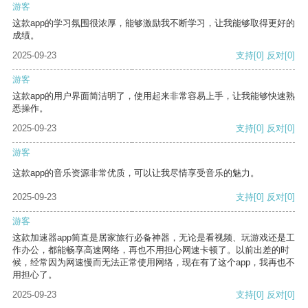
游客
这款app的学习氛围很浓厚，能够激励我不断学习，让我能够取得更好的
成绩。
2025-09-23
支持
[0]
反对
[0]
游客
这款app的用户界面简洁明了，使用起来非常容易上手，让我能够快速熟
悉操作。
2025-09-23
支持
[0]
反对
[0]
游客
这款app的音乐资源非常优质，可以让我尽情享受音乐的魅力。
2025-09-23
支持
[0]
反对
[0]
游客
这款加速器app简直是居家旅行必备神器，无论是看视频、玩游戏还是工
作办公，都能畅享高速网络，再也不用担心网速卡顿了。以前出差的时
候，经常因为网速慢而无法正常使用网络，现在有了这个app，我再也不
用担心了。
2025-09-23
支持
[0]
反对
[0]