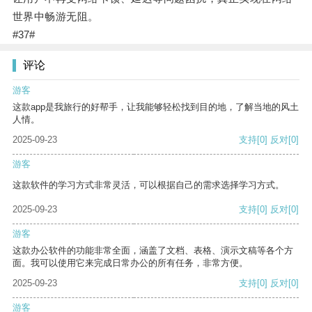
世界中畅游无阻。
#37#
评论
游客
这款app是我旅行的好帮手，让我能够轻松找到目的地，了解当地的风土
人情。
2025-09-23
支持
[0]
反对
[0]
游客
这款软件的学习方式非常灵活，可以根据自己的需求选择学习方式。
2025-09-23
支持
[0]
反对
[0]
游客
这款办公软件的功能非常全面，涵盖了文档、表格、演示文稿等各个方
面。我可以使用它来完成日常办公的所有任务，非常方便。
2025-09-23
支持
[0]
反对
[0]
游客