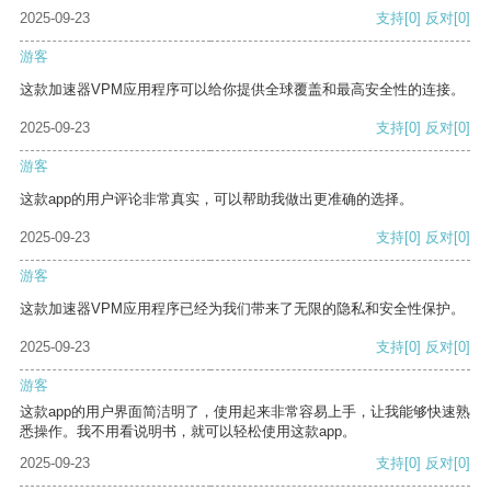
2025-09-23
支持
[0]
反对
[0]
游客
这款加速器VPM应用程序可以给你提供全球覆盖和最高安全性的连接。
2025-09-23
支持
[0]
反对
[0]
游客
这款app的用户评论非常真实，可以帮助我做出更准确的选择。
2025-09-23
支持
[0]
反对
[0]
游客
这款加速器VPM应用程序已经为我们带来了无限的隐私和安全性保护。
2025-09-23
支持
[0]
反对
[0]
游客
这款app的用户界面简洁明了，使用起来非常容易上手，让我能够快速熟
悉操作。我不用看说明书，就可以轻松使用这款app。
2025-09-23
支持
[0]
反对
[0]