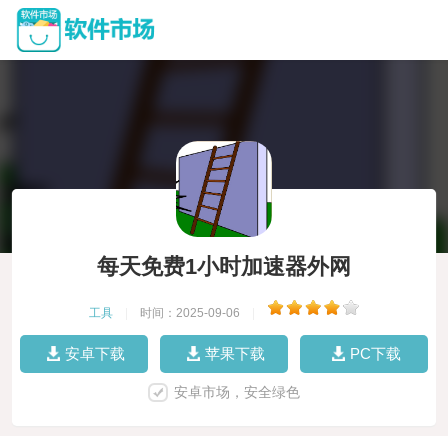
每天免费1小时加速器外网
工具
|
时间：2025-09-06
|
安卓下载
苹果下载
PC下载
安卓市场，安全绿色