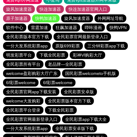
免费vqn外网加速
小蓝鸟
免费vps加速器外网苹果版
旋风加速度器
快连加速器
快连加速器官网入口
原子加速器
快鸭加速器
旋风加速度器
外网网址导航
软件中心
雷霆加速
狂飙加速器
哔咔漫画
快鸭VPN
全民彩票版本官方下载
全民彩票官网最新登录入口
一分大发系统彩票app
原版699彩票
三分钟彩票app下载
明发彩票平台
下载全民彩票
彩神Vl购彩大厅
全民彩票所有平台
老品牌—全民彩票
welcome盈彩购彩大厅广东
国民彩票welcometo手机版
6f彩票welcome
6f彩票welcome
全民彩票官网app下载安装
全民彩票安卓版
welcome大发购彩
全民彩票版本官方下载
全民彩票平台登录
下载全民彩票
全民彩票官网最新登录入口
全民彩票app下载大全
一分大发系统彩票app
全民彩票安卓版下载