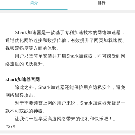
简介
排行
Shark加速器是一款基于专利加速技术的网络加速器，
通过优化网络连接和数据传输，有效提升了网页加载速度、
视频流畅度等方面的体验。
用户只需简单安装并开启Shark加速器，即可感受到网
络速度的飞跃提升。
shark加速器官网
除此之外，Shark加速器还能保护用户隐私安全，避免
网络黑客攻击。
对于需要频繁上网的用户来说，Shark加速器无疑是一
款不可或缺的神器。
让我们一起享受高速网络带来的便利和快乐吧！。
#37#