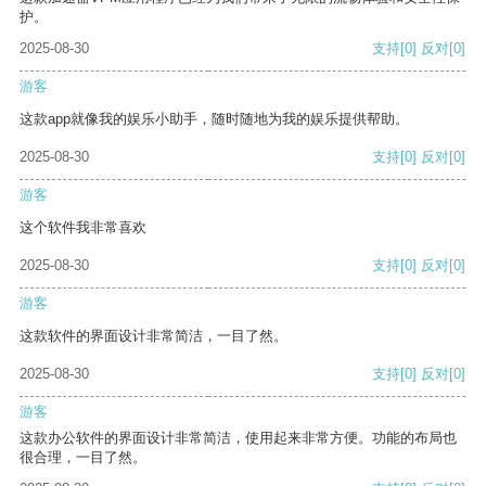
护。
2025-08-30
支持
[0]
反对
[0]
游客
这款app就像我的娱乐小助手，随时随地为我的娱乐提供帮助。
2025-08-30
支持
[0]
反对
[0]
游客
这个软件我非常喜欢
2025-08-30
支持
[0]
反对
[0]
游客
这款软件的界面设计非常简洁，一目了然。
2025-08-30
支持
[0]
反对
[0]
游客
这款办公软件的界面设计非常简洁，使用起来非常方便。功能的布局也
很合理，一目了然。