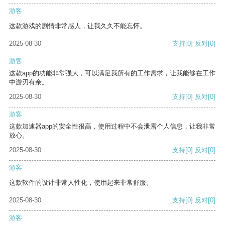
游客
这款游戏的剧情非常感人，让我久久不能忘怀。
2025-08-30
支持
[0]
反对
[0]
游客
这款app的功能非常强大，可以满足我所有的工作需求，让我能够在工作
中游刃有余。
2025-08-30
支持
[0]
反对
[0]
游客
这款加速器app的安全性很高，使用过程中不会泄露个人信息，让我非常
放心。
2025-08-30
支持
[0]
反对
[0]
游客
这款软件的设计非常人性化，使用起来非常舒服。
2025-08-30
支持
[0]
反对
[0]
游客