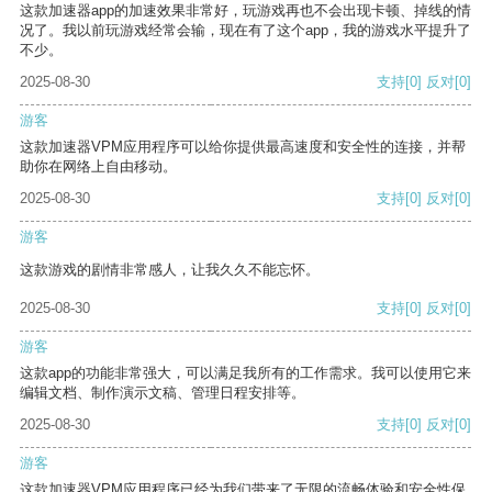
这款加速器app的加速效果非常好，玩游戏再也不会出现卡顿、掉线的情
况了。我以前玩游戏经常会输，现在有了这个app，我的游戏水平提升了
不少。
2025-08-30
支持
[0]
反对
[0]
游客
这款加速器VPM应用程序可以给你提供最高速度和安全性的连接，并帮
助你在网络上自由移动。
2025-08-30
支持
[0]
反对
[0]
游客
这款游戏的剧情非常感人，让我久久不能忘怀。
2025-08-30
支持
[0]
反对
[0]
游客
这款app的功能非常强大，可以满足我所有的工作需求。我可以使用它来
编辑文档、制作演示文稿、管理日程安排等。
2025-08-30
支持
[0]
反对
[0]
游客
这款加速器VPM应用程序已经为我们带来了无限的流畅体验和安全性保