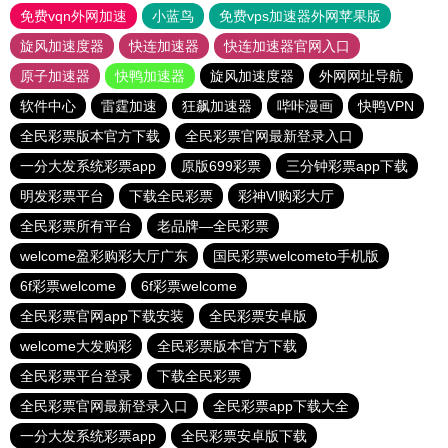
免费vqn外网加速
小蓝鸟
免费vps加速器外网苹果版
旋风加速度器
快连加速器
快连加速器官网入口
原子加速器
快鸭加速器
旋风加速度器
外网网址导航
软件中心
雷霆加速
狂飙加速器
哔咔漫画
快鸭VPN
全民彩票版本官方下载
全民彩票官网最新登录入口
一分大发系统彩票app
原版699彩票
三分钟彩票app下载
明发彩票平台
下载全民彩票
彩神Vl购彩大厅
全民彩票所有平台
老品牌—全民彩票
welcome盈彩购彩大厅广东
国民彩票welcometo手机版
6f彩票welcome
6f彩票welcome
全民彩票官网app下载安装
全民彩票安卓版
welcome大发购彩
全民彩票版本官方下载
全民彩票平台登录
下载全民彩票
全民彩票官网最新登录入口
全民彩票app下载大全
一分大发系统彩票app
全民彩票安卓版下载