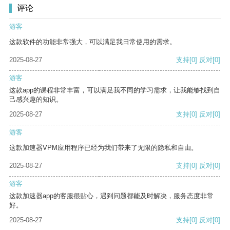
评论
游客
这款软件的功能非常强大，可以满足我日常使用的需求。
2025-08-27
支持
[0]
反对
[0]
游客
这款app的课程非常丰富，可以满足我不同的学习需求，让我能够找到自
己感兴趣的知识。
2025-08-27
支持
[0]
反对
[0]
游客
这款加速器VPM应用程序已经为我们带来了无限的隐私和自由。
2025-08-27
支持
[0]
反对
[0]
游客
这款加速器app的客服很贴心，遇到问题都能及时解决，服务态度非常
好。
2025-08-27
支持
[0]
反对
[0]