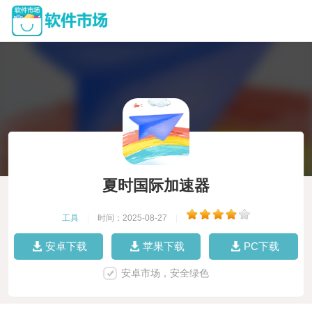
夏时国际加速器
工具
|
时间：2025-08-27
|
安卓下载
苹果下载
PC下载
安卓市场，安全绿色