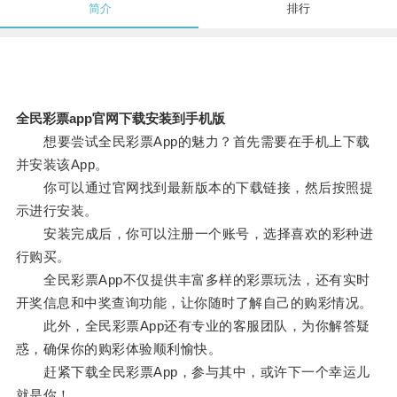
简介
排行
全民彩票app官网下载安装到手机版
想要尝试全民彩票App的魅力？首先需要在手机上下载
并安装该App。
你可以通过官网找到最新版本的下载链接，然后按照提
示进行安装。
安装完成后，你可以注册一个账号，选择喜欢的彩种进
行购买。
全民彩票App不仅提供丰富多样的彩票玩法，还有实时
开奖信息和中奖查询功能，让你随时了解自己的购彩情况。
此外，全民彩票App还有专业的客服团队，为你解答疑
惑，确保你的购彩体验顺利愉快。
赶紧下载全民彩票App，参与其中，或许下一个幸运儿
就是你！。