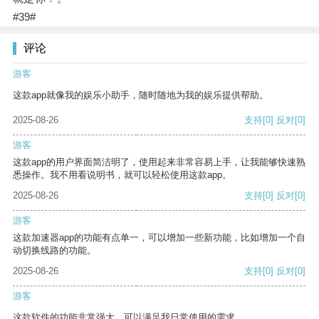
#39#
评论
游客
这款app就像我的娱乐小助手，随时随地为我的娱乐提供帮助。
2025-08-26
支持
[0]
反对
[0]
游客
这款app的用户界面简洁明了，使用起来非常容易上手，让我能够快速熟
悉操作。我不用看说明书，就可以轻松使用这款app。
2025-08-26
支持
[0]
反对
[0]
游客
这款加速器app的功能有点单一，可以增加一些新功能，比如增加一个自
动切换线路的功能。
2025-08-26
支持
[0]
反对
[0]
游客
这款软件的功能非常强大，可以满足我日常使用的需求。