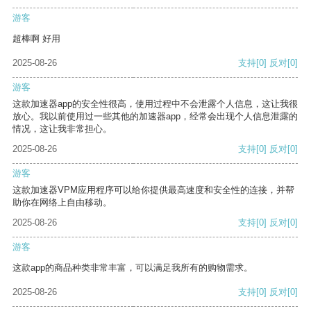
游客
超棒啊 好用
2025-08-26
支持
[0]
反对
[0]
游客
这款加速器app的安全性很高，使用过程中不会泄露个人信息，这让我很
放心。我以前使用过一些其他的加速器app，经常会出现个人信息泄露的
情况，这让我非常担心。
2025-08-26
支持
[0]
反对
[0]
游客
这款加速器VPM应用程序可以给你提供最高速度和安全性的连接，并帮
助你在网络上自由移动。
2025-08-26
支持
[0]
反对
[0]
游客
这款app的商品种类非常丰富，可以满足我所有的购物需求。
2025-08-26
支持
[0]
反对
[0]