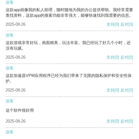
游客
这款app就像我的私人助理，随时随地为我的办公提供帮助。我经常需要
查找资料，这款app的搜索功能非常强大，能够快速找到我需要的信息。
2025-08-26
支持
[0]
反对
[0]
游客
这款游戏非常好玩，画面精美，玩法丰富。我已经玩了好几个小时，还
没有玩腻。
2025-08-26
支持
[0]
反对
[0]
游客
这款加速器VPM应用程序已经为我们带来了无限的隐私保护和安全性保
护。
2025-08-26
支持
[0]
反对
[0]
游客
这个软件很好用
2025-08-26
支持
[0]
反对
[0]
游客