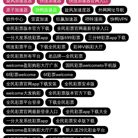
旋风加速度器
快连加速器
快连加速器官网入口
原子加速器
快鸭加速器
旋风加速度器
外网网址导航
软件中心
雷霆加速
狂飙加速器
哔咔漫画
快鸭VPN
全民彩票版本官方下载
全民彩票官网最新登录入口
一分大发系统彩票app
原版699彩票
三分钟彩票app下载
明发彩票平台
下载全民彩票
彩神Vl购彩大厅
全民彩票所有平台
老品牌—全民彩票
welcome盈彩购彩大厅广东
国民彩票welcometo手机版
6f彩票welcome
6f彩票welcome
全民彩票官网app下载安装
全民彩票安卓版
welcome大发购彩
全民彩票版本官方下载
全民彩票平台登录
下载全民彩票
全民彩票官网最新登录入口
全民彩票app下载大全
一分大发系统彩票app
全民彩票安卓版下载
welcome盈彩购彩大厅广东
新人送29元彩金平台