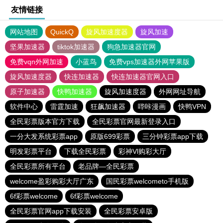
友情链接
网站地图
QuickQ
旋风加速度器
旋风加速
坚果加速器
tiktok加速器
狗急加速器官网
免费vqn外网加速
小蓝鸟
免费vps加速器外网苹果版
旋风加速度器
快连加速器
快连加速器官网入口
原子加速器
快鸭加速器
旋风加速度器
外网网址导航
软件中心
雷霆加速
狂飙加速器
哔咔漫画
快鸭VPN
全民彩票版本官方下载
全民彩票官网最新登录入口
一分大发系统彩票app
原版699彩票
三分钟彩票app下载
明发彩票平台
下载全民彩票
彩神Vl购彩大厅
全民彩票所有平台
老品牌—全民彩票
welcome盈彩购彩大厅广东
国民彩票welcometo手机版
6f彩票welcome
6f彩票welcome
全民彩票官网app下载安装
全民彩票安卓版