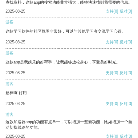
查找资料，这款app的搜索功能非常强大，能够快速找到我需要的信息。
2025-08-25
支持
[0]
反对
[0]
游客
这款学习软件的社区氛围非常好，可以与其他学习者交流学习心得。
2025-08-25
支持
[0]
反对
[0]
游客
这款app是我娱乐的好帮手，让我能够放松身心，享受美好时光。
2025-08-25
支持
[0]
反对
[0]
游客
超棒啊 好用
2025-08-25
支持
[0]
反对
[0]
游客
这款加速器app的功能有点单一，可以增加一些新功能，比如增加一个自
动切换线路的功能。
2025-08-25
支持
[0]
反对
[0]