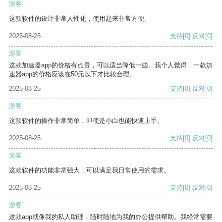
游客
这款软件的设计非常人性化，使用起来非常方便。
2025-08-25
支持
[0]
反对
[0]
游客
这款加速器app的价格有点贵，可以适当降低一些。我个人觉得，一款加
速器app的价格应该在50元以下才比较合理。
2025-08-25
支持
[0]
反对
[0]
游客
这款软件的操作非常简单，即使是小白也能快速上手。
2025-08-25
支持
[0]
反对
[0]
游客
这款软件的功能非常强大，可以满足我日常使用的需求。
2025-08-25
支持
[0]
反对
[0]
游客
这款app就像我的私人助理，随时随地为我的办公提供帮助。我经常需要