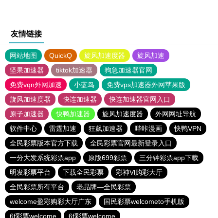
友情链接
网站地图
QuickQ
旋风加速度器
旋风加速
坚果加速器
tiktok加速器
狗急加速器官网
免费vqn外网加速
小蓝鸟
免费vps加速器外网苹果版
旋风加速度器
快连加速器
快连加速器官网入口
原子加速器
快鸭加速器
旋风加速度器
外网网址导航
软件中心
雷霆加速
狂飙加速器
哔咔漫画
快鸭VPN
全民彩票版本官方下载
全民彩票官网最新登录入口
一分大发系统彩票app
原版699彩票
三分钟彩票app下载
明发彩票平台
下载全民彩票
彩神Vl购彩大厅
全民彩票所有平台
老品牌—全民彩票
welcome盈彩购彩大厅广东
国民彩票welcometo手机版
6f彩票welcome
6f彩票welcome