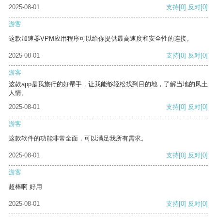
2025-08-01
支持
[0]
反对
[0]
游客
这款加速器VPM应用程序可以给你提供最高速度和安全性的连接。
2025-08-01
支持
[0]
反对
[0]
游客
这款app是我旅行的好帮手，让我能够轻松找到目的地，了解当地的风土
人情。
2025-08-01
支持
[0]
反对
[0]
游客
这款软件的功能非常全面，可以满足我所有需求。
2025-08-01
支持
[0]
反对
[0]
游客
超棒啊 好用
2025-08-01
支持
[0]
反对
[0]