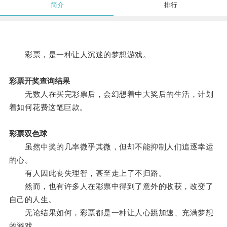
简介
排行
彩票，是一种让人沉迷的梦想游戏。
彩票开奖查询结果
无数人在买完彩票后，会幻想着中大奖后的生活，计划
着如何花费这笔巨款。
彩票双色球
虽然中奖的几率微乎其微，但却不能抑制人们追逐幸运
的心。
有人因此丧失理智，甚至走上了不归路。
然而，也有许多人在彩票中得到了意外的收获，改变了
自己的人生。
无论结果如何，彩票都是一种让人心跳加速、充满梦想
的游戏。