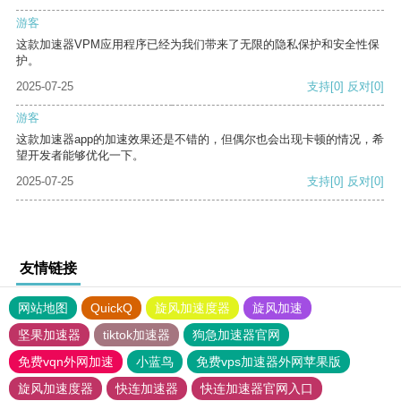
游客
这款加速器VPM应用程序已经为我们带来了无限的隐私保护和安全性保
护。
2025-07-25
支持
[0]
反对
[0]
游客
这款加速器app的加速效果还是不错的，但偶尔也会出现卡顿的情况，希
望开发者能够优化一下。
2025-07-25
支持
[0]
反对
[0]
友情链接
网站地图
QuickQ
旋风加速度器
旋风加速
坚果加速器
tiktok加速器
狗急加速器官网
免费vqn外网加速
小蓝鸟
免费vps加速器外网苹果版
旋风加速度器
快连加速器
快连加速器官网入口