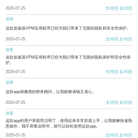
2025-07-25
支持
[0]
反对
[0]
游客
这款加速器VPM应用程序已经为我们带来了无限的隐私和安全性保护。
2025-07-25
支持
[0]
反对
[0]
游客
这款加速器VPM应用程序已经为我们带来了无限的隐私保护和安全性保
护。
2025-07-25
支持
[0]
反对
[0]
游客
这款app就像我的财务顾问，让我能够省钱又省心。
2025-07-25
支持
[0]
反对
[0]
游客
这款app的用户界面简洁明了，使用起来非常容易上手，让我能够快速熟
悉操作。我不用看说明书，就可以轻松使用这款app。
2025-07-25
支持
[0]
反对
[0]