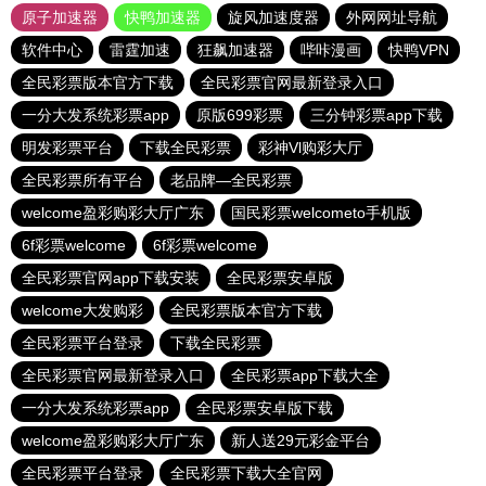
原子加速器
快鸭加速器
旋风加速度器
外网网址导航
软件中心
雷霆加速
狂飙加速器
哔咔漫画
快鸭VPN
全民彩票版本官方下载
全民彩票官网最新登录入口
一分大发系统彩票app
原版699彩票
三分钟彩票app下载
明发彩票平台
下载全民彩票
彩神Vl购彩大厅
全民彩票所有平台
老品牌—全民彩票
welcome盈彩购彩大厅广东
国民彩票welcometo手机版
6f彩票welcome
6f彩票welcome
全民彩票官网app下载安装
全民彩票安卓版
welcome大发购彩
全民彩票版本官方下载
全民彩票平台登录
下载全民彩票
全民彩票官网最新登录入口
全民彩票app下载大全
一分大发系统彩票app
全民彩票安卓版下载
welcome盈彩购彩大厅广东
新人送29元彩金平台
全民彩票平台登录
全民彩票下载大全官网