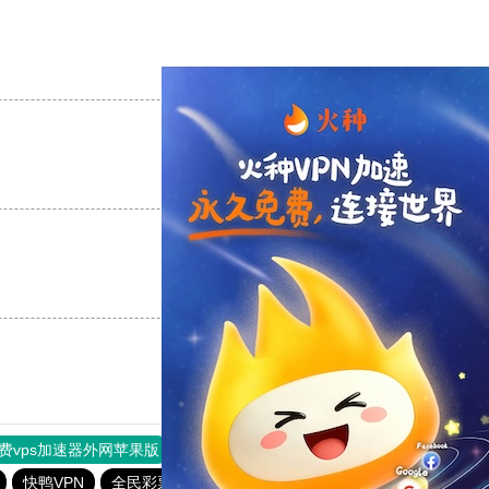
支持
[0]
反对
[0]
支持
[0]
反对
[0]
支持
[0]
反对
[0]
费vps加速器外网苹果版
旋风加速度器
快连加速器
快鸭VPN
全民彩票版本官方下载