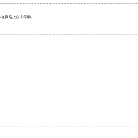
你在网络上自由移动。