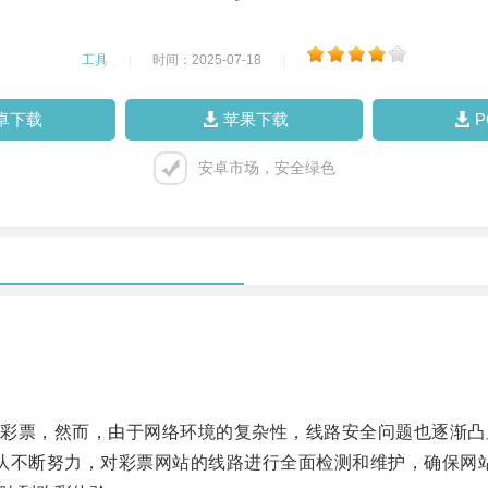
工具
|
时间：2025-07-18
|
卓下载
苹果下载
安卓市场，安全绿色
票，然而，由于网络环境的复杂性，线路安全问题也逐渐凸
不断努力，对彩票网站的线路进行全面检测和维护，确保网站