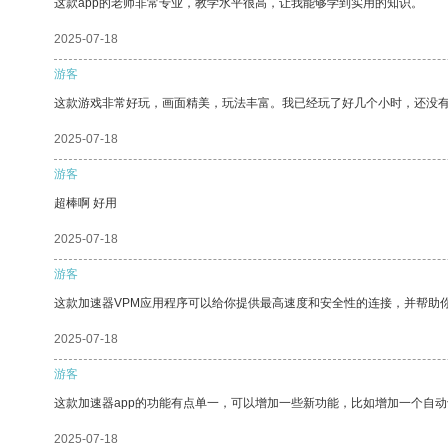
这款app的老师非常专业，教学水平很高，让我能够学到实用的知识。
2025-07-18
游客
这款游戏非常好玩，画面精美，玩法丰富。我已经玩了好几个小时，还没
2025-07-18
游客
超棒啊 好用
2025-07-18
游客
这款加速器VPM应用程序可以给你提供最高速度和安全性的连接，并帮助
2025-07-18
游客
这款加速器app的功能有点单一，可以增加一些新功能，比如增加一个自
2025-07-18