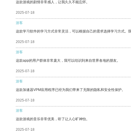
这款游戏的剧情非常感人，让我久久不能忘怀。
2025-07-18
游客
这款学习软件的学习方式非常灵活，可以根据自己的需求选择学习方式。
2025-07-18
游客
这款app的用户群体非常庞大，我可以结识到来自世界各地的朋友。
2025-07-18
游客
这款加速器VPM应用程序已经为我们带来了无限的隐私和安全性保护。
2025-07-18
游客
这款游戏的音乐非常优美，听了让人心旷神怡。
2025-07-18