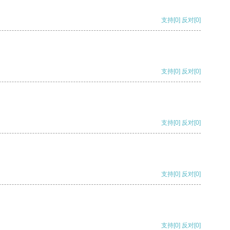
支持
[0]
反对
[0]
支持
[0]
反对
[0]
支持
[0]
反对
[0]
支持
[0]
反对
[0]
支持
[0]
反对
[0]