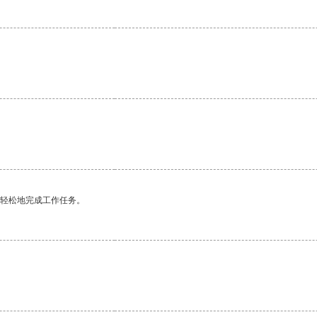
更轻松地完成工作任务。