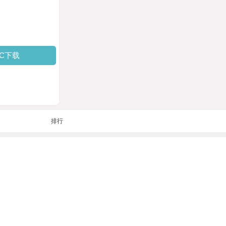
PC下载
排行