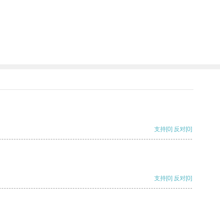
支持
[0]
反对
[0]
支持
[0]
反对
[0]