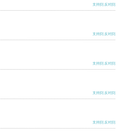
支持
[0]
反对
[0]
支持
[0]
反对
[0]
支持
[0]
反对
[0]
支持
[0]
反对
[0]
支持
[0]
反对
[0]