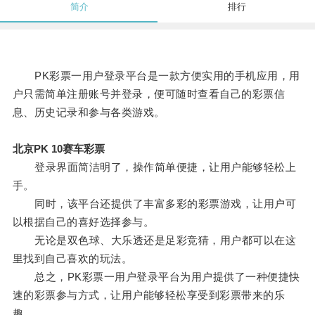
简介
排行
PK彩票一用户登录平台是一款方便实用的手机应用，用
户只需简单注册账号并登录，便可随时查看自己的彩票信
息、历史记录和参与各类游戏。
北京PK 10赛车彩票
登录界面简洁明了，操作简单便捷，让用户能够轻松上
手。
同时，该平台还提供了丰富多彩的彩票游戏，让用户可
以根据自己的喜好选择参与。
无论是双色球、大乐透还是足彩竞猜，用户都可以在这
里找到自己喜欢的玩法。
总之，PK彩票一用户登录平台为用户提供了一种便捷快
速的彩票参与方式，让用户能够轻松享受到彩票带来的乐
趣。