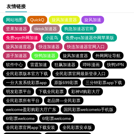
友情链接
网站地图
QuickQ
旋风加速度器
旋风加速
坚果加速器
tiktok加速器
狗急加速器官网
免费vqn外网加速
小蓝鸟
免费vps加速器外网苹果版
旋风加速度器
快连加速器
快连加速器官网入口
原子加速器
快鸭加速器
旋风加速度器
外网网址导航
软件中心
雷霆加速
狂飙加速器
哔咔漫画
快鸭VPN
全民彩票版本官方下载
全民彩票官网最新登录入口
一分大发系统彩票app
原版699彩票
三分钟彩票app下载
明发彩票平台
下载全民彩票
彩神Vl购彩大厅
全民彩票所有平台
老品牌—全民彩票
welcome盈彩购彩大厅广东
国民彩票welcometo手机版
6f彩票welcome
6f彩票welcome
全民彩票官网app下载安装
全民彩票安卓版