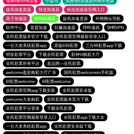
免费vqn外网加速
小蓝鸟
免费vps加速器外网苹果版
旋风加速度器
快连加速器
快连加速器官网入口
原子加速器
快鸭加速器
旋风加速度器
外网网址导航
软件中心
雷霆加速
狂飙加速器
哔咔漫画
快鸭VPN
全民彩票版本官方下载
全民彩票官网最新登录入口
一分大发系统彩票app
原版699彩票
三分钟彩票app下载
明发彩票平台
下载全民彩票
彩神Vl购彩大厅
全民彩票所有平台
老品牌—全民彩票
welcome盈彩购彩大厅广东
国民彩票welcometo手机版
6f彩票welcome
6f彩票welcome
全民彩票官网app下载安装
全民彩票安卓版
welcome大发购彩
全民彩票版本官方下载
全民彩票平台登录
下载全民彩票
全民彩票官网最新登录入口
全民彩票app下载大全
一分大发系统彩票app
全民彩票安卓版下载