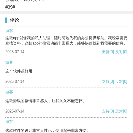
#39#
评论
游客
这款app就像我的私人助理，随时随地为我的办公提供帮助。我经常需要
查找资料，这款app的搜索功能非常强大，能够快速找到我需要的信息。
2025-07-14
支持
[0]
反对
[0]
游客
这个软件很好用
2025-07-14
支持
[0]
反对
[0]
游客
这款游戏的剧情非常感人，让我久久不能忘怀。
2025-07-14
支持
[0]
反对
[0]
游客
这款软件的设计非常人性化，使用起来非常方便。