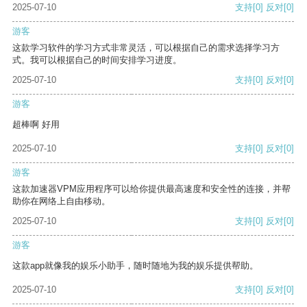
2025-07-10
支持
[0]
反对
[0]
游客
这款学习软件的学习方式非常灵活，可以根据自己的需求选择学习方
式。我可以根据自己的时间安排学习进度。
2025-07-10
支持
[0]
反对
[0]
游客
超棒啊 好用
2025-07-10
支持
[0]
反对
[0]
游客
这款加速器VPM应用程序可以给你提供最高速度和安全性的连接，并帮
助你在网络上自由移动。
2025-07-10
支持
[0]
反对
[0]
游客
这款app就像我的娱乐小助手，随时随地为我的娱乐提供帮助。
2025-07-10
支持
[0]
反对
[0]