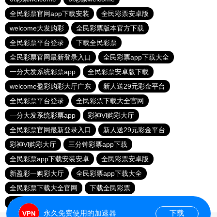
全民彩票官网app下载安装
全民彩票安卓版
welcome大发购彩
全民彩票版本官方下载
全民彩票平台登录
下载全民彩票
全民彩票官网最新登录入口
全民彩票app下载大全
一分大发系统彩票app
全民彩票安卓版下载
welcome盈彩购彩大厅广东
新人送29元彩金平台
全民彩票平台登录
全民彩票下载大全官网
一分大发系统彩票app
彩神Vl购彩大厅
全民彩票官网最新登录入口
新人送29元彩金平台
彩神Vl购彩大厅
三分钟彩票app下载
全民彩票app下载安装安卓
全民彩票安卓版
新盈彩一购彩大厅
全民彩票app下载大全
全民彩票下载大全官网
下载全民彩票
全民彩票app下载安装安卓
三分钟彩票app下载
永久免费使用的加速器
下载