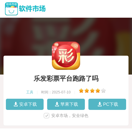
乐发彩票平台跑路了吗
工具
|
时间：2025-07-10
|
安卓下载
苹果下载
PC下载
安卓市场，安全绿色