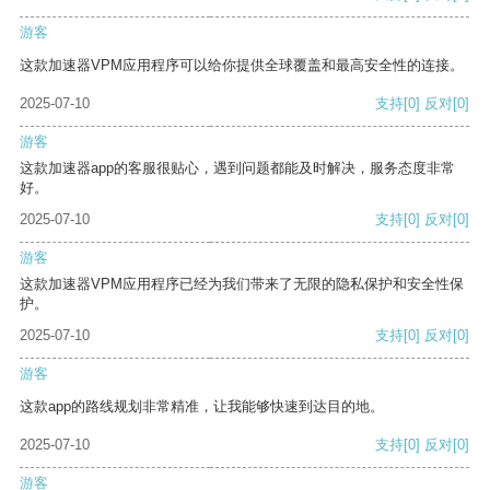
游客
这款加速器VPM应用程序可以给你提供全球覆盖和最高安全性的连接。
2025-07-10
支持
[0]
反对
[0]
游客
这款加速器app的客服很贴心，遇到问题都能及时解决，服务态度非常
好。
2025-07-10
支持
[0]
反对
[0]
游客
这款加速器VPM应用程序已经为我们带来了无限的隐私保护和安全性保
护。
2025-07-10
支持
[0]
反对
[0]
游客
这款app的路线规划非常精准，让我能够快速到达目的地。
2025-07-10
支持
[0]
反对
[0]
游客