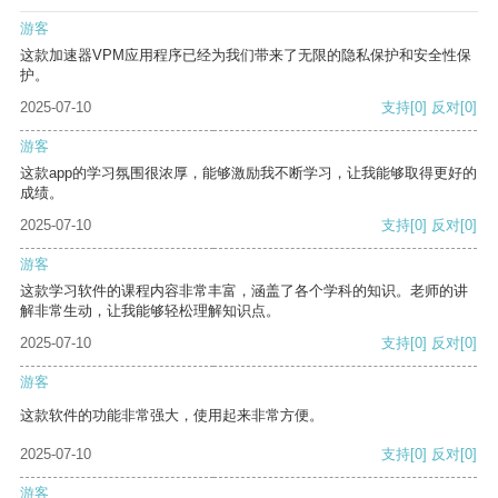
游客
这款加速器VPM应用程序已经为我们带来了无限的隐私保护和安全性保
护。
2025-07-10
支持
[0]
反对
[0]
游客
这款app的学习氛围很浓厚，能够激励我不断学习，让我能够取得更好的
成绩。
2025-07-10
支持
[0]
反对
[0]
游客
这款学习软件的课程内容非常丰富，涵盖了各个学科的知识。老师的讲
解非常生动，让我能够轻松理解知识点。
2025-07-10
支持
[0]
反对
[0]
游客
这款软件的功能非常强大，使用起来非常方便。
2025-07-10
支持
[0]
反对
[0]
游客