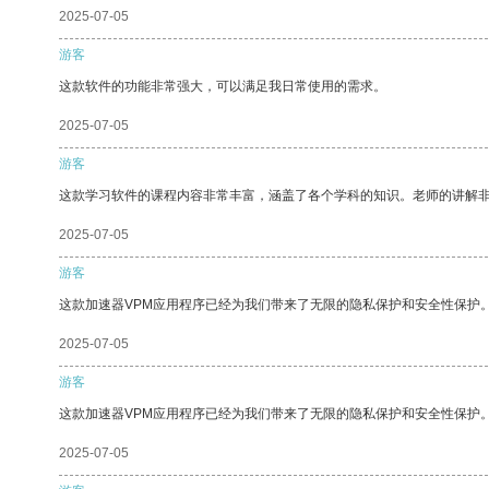
2025-07-05
游客
这款软件的功能非常强大，可以满足我日常使用的需求。
2025-07-05
游客
这款学习软件的课程内容非常丰富，涵盖了各个学科的知识。老师的讲解
2025-07-05
游客
这款加速器VPM应用程序已经为我们带来了无限的隐私保护和安全性保护
2025-07-05
游客
这款加速器VPM应用程序已经为我们带来了无限的隐私保护和安全性保护
2025-07-05