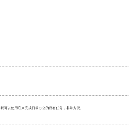
。我可以使用它来完成日常办公的所有任务，非常方便。