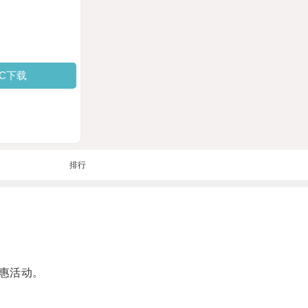
PC下载
排行
惠活动。