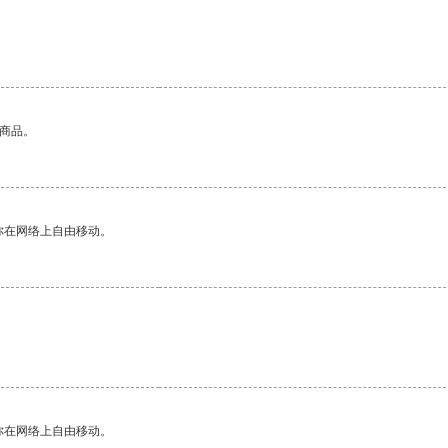
的商品。
你在网络上自由移动。
你在网络上自由移动。