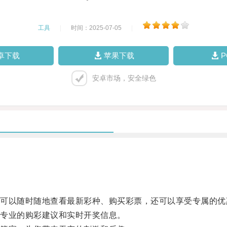
工具
|
时间：2025-07-05
|
卓下载
苹果下载
安卓市场，安全绿色
以随时随地查看最新彩种、购买彩票，还可以享受专属的优
专业的购彩建议和实时开奖信息。