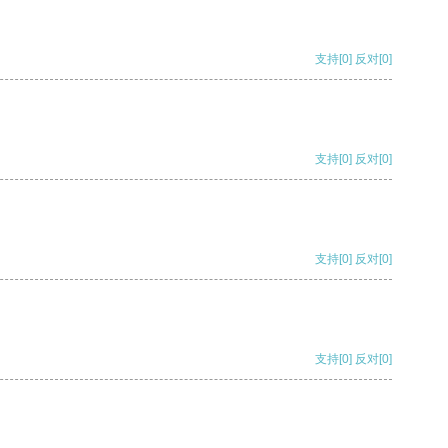
支持
[0]
反对
[0]
支持
[0]
反对
[0]
支持
[0]
反对
[0]
支持
[0]
反对
[0]