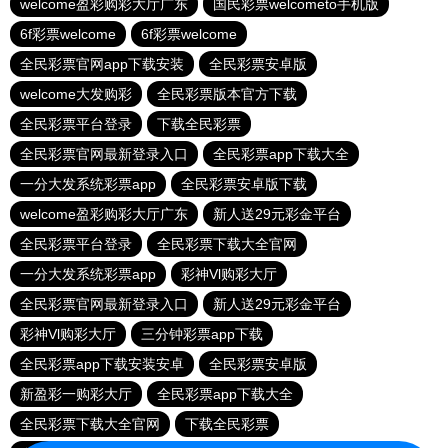
welcome盈彩购彩大厅广东
国民彩票welcometo手机版
6f彩票welcome
6f彩票welcome
全民彩票官网app下载安装
全民彩票安卓版
welcome大发购彩
全民彩票版本官方下载
全民彩票平台登录
下载全民彩票
全民彩票官网最新登录入口
全民彩票app下载大全
一分大发系统彩票app
全民彩票安卓版下载
welcome盈彩购彩大厅广东
新人送29元彩金平台
全民彩票平台登录
全民彩票下载大全官网
一分大发系统彩票app
彩神Vl购彩大厅
全民彩票官网最新登录入口
新人送29元彩金平台
彩神Vl购彩大厅
三分钟彩票app下载
全民彩票app下载安装安卓
全民彩票安卓版
新盈彩一购彩大厅
全民彩票app下载大全
全民彩票下载大全官网
下载全民彩票