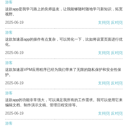
游客
这款app是我学习路上的良师益友，让我能够随时随地学习新知识，拓宽
视野。
2025-06-19
支持
[0]
反对
[0]
游客
这款加速器app的操作有点复杂，可以简化一下，比如将设置页面进行优
化。
2025-06-19
支持
[0]
反对
[0]
游客
这款加速器VPM应用程序已经为我们带来了无限的隐私保护和安全性保
护。
2025-06-19
支持
[0]
反对
[0]
游客
这款app的功能非常强大，可以满足我所有的工作需求。我可以使用它来
编辑文档、制作演示文稿、管理日程安排等。
2025-06-19
支持
[0]
反对
[0]
游客