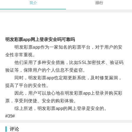
简介
排行
明发彩票app网上登录安全吗可靠吗
明发彩票app作为一家知名的彩票平台，对于用户的安
全性非常重视。
他们采用了多种安全措施，比如SSL加密技术、验证码
验证等，保障用户的个人信息不受盗窃。
同时，明发彩票app也定期更新系统，及时修复漏洞，
提高了平台的安全性。
因此，用户可以放心地在明发彩票app上登录并购买彩
票，享受到便捷、安全的购彩体验。
综上所述，明发彩票app的网上登录是安全的。
#39#
评论