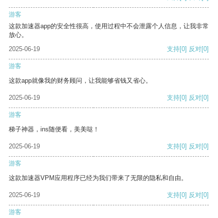
游客
这款加速器app的安全性很高，使用过程中不会泄露个人信息，让我非常
放心。
2025-06-19
支持
[0]
反对
[0]
游客
这款app就像我的财务顾问，让我能够省钱又省心。
2025-06-19
支持
[0]
反对
[0]
游客
梯子神器，ins随便看，美美哒！
2025-06-19
支持
[0]
反对
[0]
游客
这款加速器VPM应用程序已经为我们带来了无限的隐私和自由。
2025-06-19
支持
[0]
反对
[0]
游客