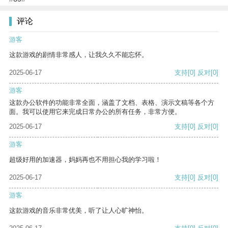
评论
游客
这款游戏的剧情非常感人，让我久久不能忘怀。
2025-06-17
支持
[0]
反对
[0]
游客
这款办公软件的功能非常全面，涵盖了文档、表格、演示文稿等各个方
面。我可以使用它来完成日常办公的所有任务，非常方便。
2025-06-17
支持
[0]
反对
[0]
游客
超级好用的加速器，妈妈再也不用担心我的学习啦！
2025-06-17
支持
[0]
反对
[0]
游客
这款游戏的音乐非常优美，听了让人心旷神怡。