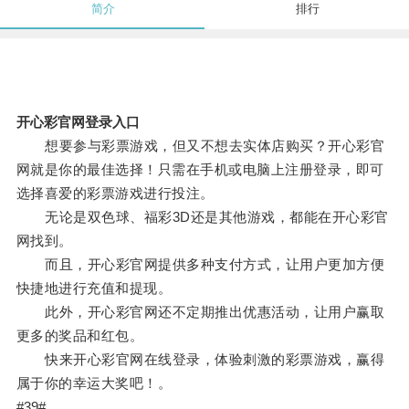
简介
排行
开心彩官网登录入口
想要参与彩票游戏，但又不想去实体店购买？开心彩官
网就是你的最佳选择！只需在手机或电脑上注册登录，即可
选择喜爱的彩票游戏进行投注。
无论是双色球、福彩3D还是其他游戏，都能在开心彩官
网找到。
而且，开心彩官网提供多种支付方式，让用户更加方便
快捷地进行充值和提现。
此外，开心彩官网还不定期推出优惠活动，让用户赢取
更多的奖品和红包。
快来开心彩官网在线登录，体验刺激的彩票游戏，赢得
属于你的幸运大奖吧！。
#39#