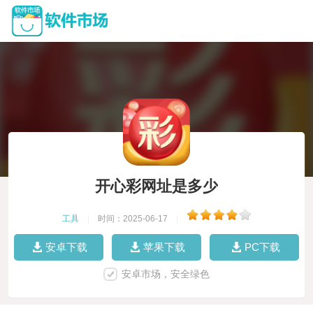
开心彩网址是多少
工具
|
时间：2025-06-17
|
安卓下载
苹果下载
PC下载
安卓市场，安全绿色