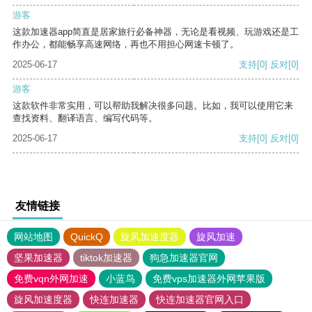
游客
这款加速器app简直是居家旅行必备神器，无论是看视频、玩游戏还是工
作办公，都能畅享高速网络，再也不用担心网速卡顿了。
2025-06-17
支持
[0]
反对
[0]
游客
这款软件非常实用，可以帮助我解决很多问题。比如，我可以使用它来
查找资料、翻译语言、编写代码等。
2025-06-17
支持
[0]
反对
[0]
友情链接
网站地图
QuickQ
旋风加速度器
旋风加速
坚果加速器
tiktok加速器
狗急加速器官网
免费vqn外网加速
小蓝鸟
免费vps加速器外网苹果版
旋风加速度器
快连加速器
快连加速器官网入口