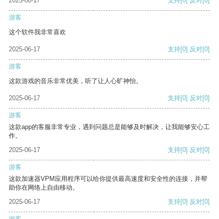
2025-06-17
支持
[0]
反对
[0]
游客
这个软件我非常喜欢
2025-06-17
支持
[0]
反对
[0]
游客
这款游戏的音乐非常优美，听了让人心旷神怡。
2025-06-17
支持
[0]
反对
[0]
游客
这款app的客服非常专业，遇到问题总是能够及时解决，让我能够安心工
作。
2025-06-17
支持
[0]
反对
[0]
游客
这款加速器VPM应用程序可以给你提供最高速度和安全性的连接，并帮
助你在网络上自由移动。
2025-06-17
支持
[0]
反对
[0]
游客