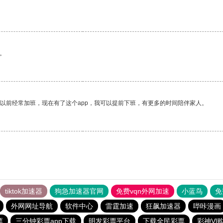
。
我以前经常加班，现在有了这个app，我可以提前下班，有更多的时间陪伴家人。
tiktok加速器
狗急加速器官网
免费vqn外网加速
小蓝鸟
免
外网网址导航
软件中心
雷霆加速
狂飙加速器
哔咔漫画
票
三分钟彩票app下载
明发彩票平台
下载全民彩票
彩神Vl