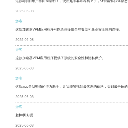
这款app的用户界面简洁明了，使用起来非常容易上手，让我能够快速熟
2025-06-08
游客
这款加速器VPM应用程序可以给你提供全球覆盖和最高安全性的连接。
2025-06-08
游客
这款加速器VPM应用程序提供了顶级的安全性和隐私保护。
2025-06-08
游客
这款app是我购物的得力助手，让我能够找到最优惠的价格，买到最合适
2025-06-08
游客
超棒啊 好用
2025-06-08