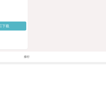
PC下载
排行