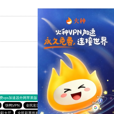
支持
[0]
反对
[0]
支持
[0]
反对
[0]
支持
[0]
反对
[0]
费vps加速器外网苹果版
旋风加速度器
快连加速器
快鸭VPN
全民彩票版本官方下载
购彩大厅
全民彩票所有平台
老品牌—全民彩票