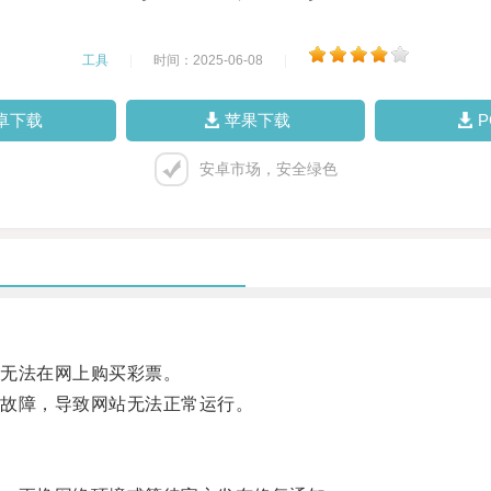
工具
|
时间：2025-06-08
|
卓下载
苹果下载
安卓市场，安全绿色
无法在网上购买彩票。
故障，导致网站无法正常运行。