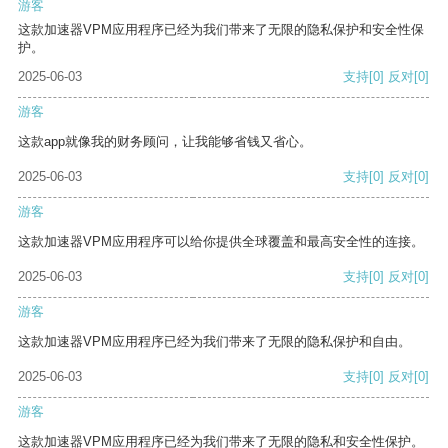
游客
这款加速器VPM应用程序已经为我们带来了无限的隐私保护和安全性保
护。
2025-06-03
支持
[0]
反对
[0]
游客
这款app就像我的财务顾问，让我能够省钱又省心。
2025-06-03
支持
[0]
反对
[0]
游客
这款加速器VPM应用程序可以给你提供全球覆盖和最高安全性的连接。
2025-06-03
支持
[0]
反对
[0]
游客
这款加速器VPM应用程序已经为我们带来了无限的隐私保护和自由。
2025-06-03
支持
[0]
反对
[0]
游客
这款加速器VPM应用程序已经为我们带来了无限的隐私和安全性保护。