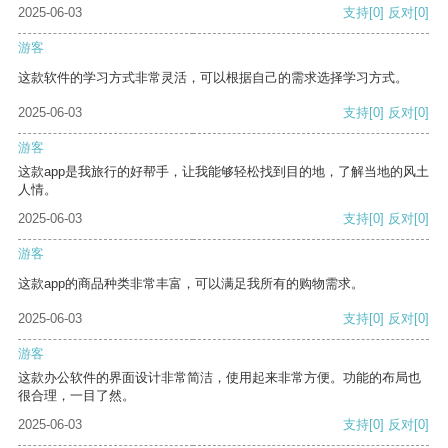
2025-06-03
支持
[0]
反对
[0]
游客
这款软件的学习方式非常灵活，可以根据自己的需求选择学习方式。
2025-06-03
支持
[0]
反对
[0]
游客
这款app是我旅行的好帮手，让我能够轻松找到目的地，了解当地的风土
人情。
2025-06-03
支持
[0]
反对
[0]
游客
这款app的商品种类非常丰富，可以满足我所有的购物需求。
2025-06-03
支持
[0]
反对
[0]
游客
这款办公软件的界面设计非常简洁，使用起来非常方便。功能的布局也
很合理，一目了然。
2025-06-03
支持
[0]
反对
[0]