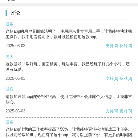
评论
游客
这款app的用户界面简洁明了，使用起来非常容易上手，让我能够快速熟
悉操作。我不用看说明书，就可以轻松使用这款app。
2025-06-03
支持
[0]
反对
[0]
游客
这款游戏非常好玩，画面精美，玩法丰富。我已经玩了好几个小时，还
没有玩腻。
2025-06-03
支持
[0]
反对
[0]
游客
这款加速器app的安全性很高，使用过程中不会泄露个人信息，让我非常
放心。
2025-06-03
支持
[0]
反对
[0]
游客
这款app让我的工作效率提高了50%，让我能够更轻松地完成工作任务。
我以前经常加班，现在有了这个app，我可以提前下班，有更多的时间陪