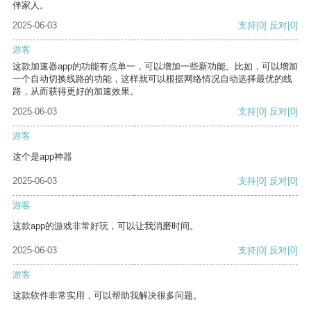
伴家人。
2025-06-03
支持
[0]
反对
[0]
游客
这款加速器app的功能有点单一，可以增加一些新功能。比如，可以增加
一个自动切换线路的功能，这样就可以根据网络情况自动选择最优的线
路，从而获得更好的加速效果。
2025-06-03
支持
[0]
反对
[0]
游客
这个是app神器
2025-06-03
支持
[0]
反对
[0]
游客
这款app的游戏非常好玩，可以让我消磨时间。
2025-06-03
支持
[0]
反对
[0]
游客
这款软件非常实用，可以帮助我解决很多问题。