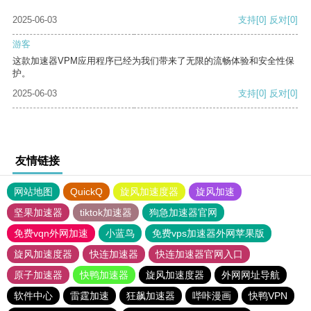
2025-06-03
支持
[0]
反对
[0]
游客
这款加速器VPM应用程序已经为我们带来了无限的流畅体验和安全性保
护。
2025-06-03
支持
[0]
反对
[0]
友情链接
网站地图
QuickQ
旋风加速度器
旋风加速
坚果加速器
tiktok加速器
狗急加速器官网
免费vqn外网加速
小蓝鸟
免费vps加速器外网苹果版
旋风加速度器
快连加速器
快连加速器官网入口
原子加速器
快鸭加速器
旋风加速度器
外网网址导航
软件中心
雷霆加速
狂飙加速器
哔咔漫画
快鸭VPN