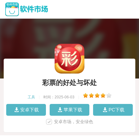
彩票的好处与坏处
工具
|
时间：2025-06-03
|
安卓下载
苹果下载
PC下载
安卓市场，安全绿色