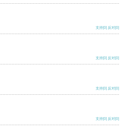
支持
[0]
反对
[0]
支持
[0]
反对
[0]
支持
[0]
反对
[0]
支持
[0]
反对
[0]