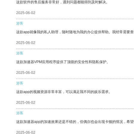
这款软件的售后服务非常好，遇到问题都能得到及时解决。
2025-06-02
游客
这款app就像我的私人助理，随时随地为我的办公提供帮助。我经常需要查
2025-06-02
游客
这款加速器VPM应用程序提供了顶级的安全性和隐私保护。
2025-06-02
游客
这款app的视频资源非常丰富，可以满足我不同的娱乐需求。
2025-06-02
游客
这款加速器app的加速效果还是不错的，但偶尔也会出现卡顿的情况，希
2025-06-02