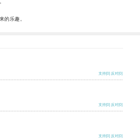
。
来的乐趣。
支持
[0]
反对
[0]
支持
[0]
反对
[0]
支持
[0]
反对
[0]