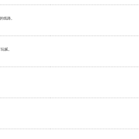
区的线路。
有玩腻。
。