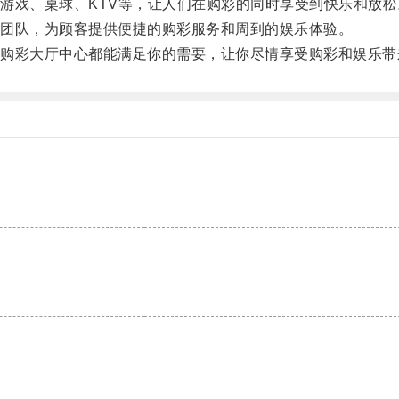
戏、桌球、KTV等，让人们在购彩的同时享受到快乐和放松
团队，为顾客提供便捷的购彩服务和周到的娱乐体验。
彩大厅中心都能满足你的需要，让你尽情享受购彩和娱乐带