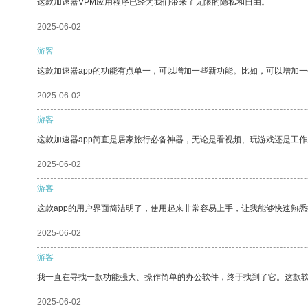
这款加速器VPM应用程序已经为我们带来了无限的隐私和自由。
2025-06-02
游客
这款加速器app的功能有点单一，可以增加一些新功能。比如，可以增加
2025-06-02
游客
这款加速器app简直是居家旅行必备神器，无论是看视频、玩游戏还是工
2025-06-02
游客
这款app的用户界面简洁明了，使用起来非常容易上手，让我能够快速熟
2025-06-02
游客
我一直在寻找一款功能强大、操作简单的办公软件，终于找到了它。这款
2025-06-02